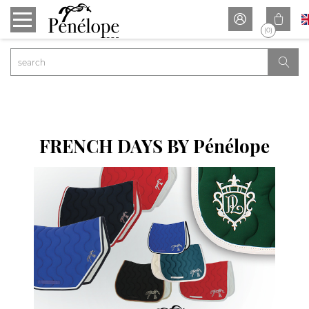


(0)

FRENCH DAYS BY Pénélope