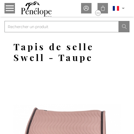


(0)

Tapis de selle
Swell - Taupe