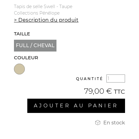
Tapis de selle Swell - Taupe
Collections Pénélope
> Description du produit
TAILLE
FULL / CHEVAL
COULEUR
QUANTITÉ
79,00 €
TTC
AJOUTER AU PANIER

En stock