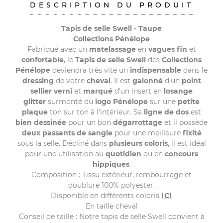
DESCRIPTION DU PRODUIT
Tapis de selle Swell - Taupe
Collections Pénélope
Fabriqué avec un
matelassage
en
vagues
fin
et
confortable
, le
Tapis de selle Swell
des
Collections
Pénélope
deviendra très vite un
indispensable
dans le
dressing
de votre
cheval
. Il est
galonné
d'un
point
sellier verni
et
marqué
d'un insert en
losange
glitter
surmonté du
logo Pénélope
sur une
petite
plaque
ton sur ton à l'intérieur. Sa
ligne de dos
est
bien dessinée
pour un bon
dégarrottage
et il possède
deux passants de sangle
pour une meilleure
fixité
sous la selle. Décliné dans
plusieurs coloris
, il est idéal
pour une utilisation au
quotidien
ou en
concours
hippiques
.
Composition : Tissu extérieur, rembourrage et
doublure 100% polyester.
Disponible en différents coloris
ICI
En taille cheval
Conseil de taille : Notre tapis de selle Swell convient à