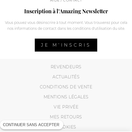
AIDE / CONTACT
Inscription à l’Amazing Newsletter
Vous pouvez vous désinscrire à tout moment. Vous trouverez pour cela
nos informations de contact dans les conditions d'utilisation du site.
JE M’INSCRIS
REVENDEURS
ACTUALITÉS
CONDITIONS DE VENTE
MENTIONS LÉGALES
VIE PRIVÉE
MES RETOURS
CONTINUER SANS ACCEPTER
COOKIES