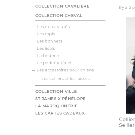
COLLECTION CAVALIÈRE
Il y a 12 
COLLECTION CHEVAL
Les nouveautés
Les tapis
Les bonnets
Les licols
La briderie
Le petit matériel
Les accessoires pour chiens
Les colliers et les laisses
COLLECTION VILLE
ST JAMES X PÉNÉLOPE
LA MAROQUINERIE
LES CARTES CADEAUX
Collie
Sellie