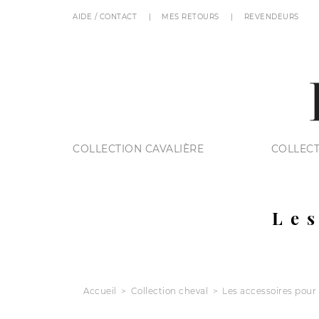
AIDE / CONTACT
MES RETOURS
REVENDEURS
COLLECTION CAVALIÈRE
COLLECT
Les
Accueil
Collection cheval
Les accessoires pour