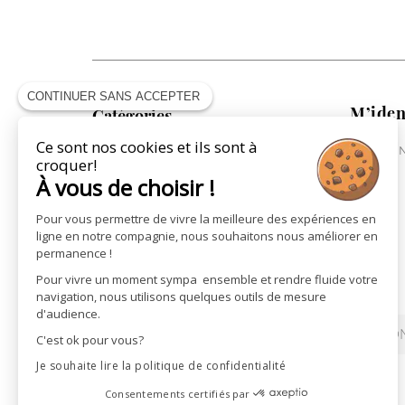
CONTINUER SANS ACCEPTER
M’iden
Catégories
Ce sont nos cookies et ils sont à
ME CONN
COLLECTION CAVALIÈRE
croquer!
COLLECTION CHEVAL
À vous de choisir !
COLLECTION VILLE
Pour vous permettre de vivre la meilleure des expériences en
ST JAMES X PÉNÉLOPE
ligne en notre compagnie, nous souhaitons nous améliorer en
LA MAROQUINERIE
permanence !
LES CARTES CADEAUX
Pour vivre un moment sympa ensemble et rendre fluide votre
navigation, nous utilisons quelques outils de mesure
d'audience.
REVENDEURS
ACTUALITÉS
CON
C'est ok pour vous?
Je souhaite lire la politique de confidentialité
Consentements certifiés par