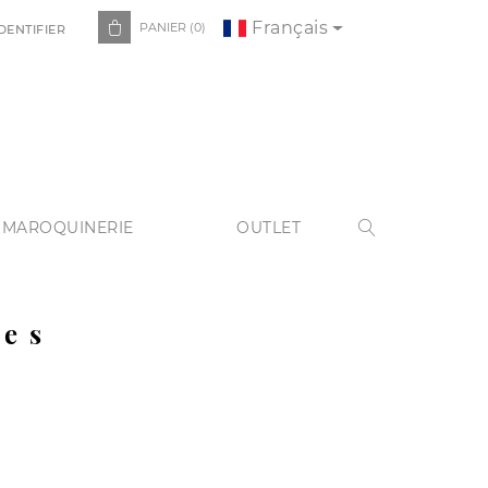
Français

PANIER
(0)
DENTIFIER
 MAROQUINERIE
OUTLET

sses