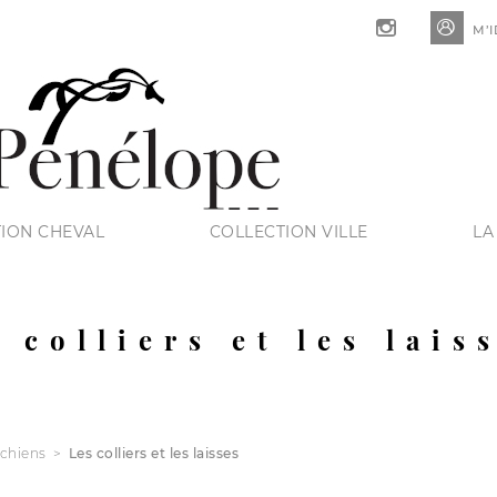

M’I
ION CHEVAL
COLLECTION VILLE
LA
 colliers et les lai
 chiens
Les colliers et les laisses