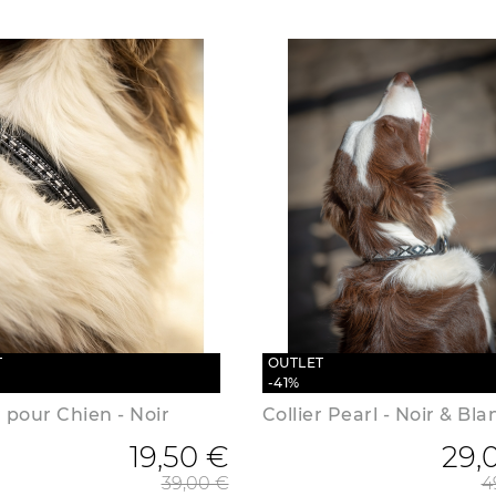
T
OUTLET
-41%
r pour Chien - Noir
Collier Pearl - Noir & Bla
19,50 €
Prix de base
29,
39,00 €
4