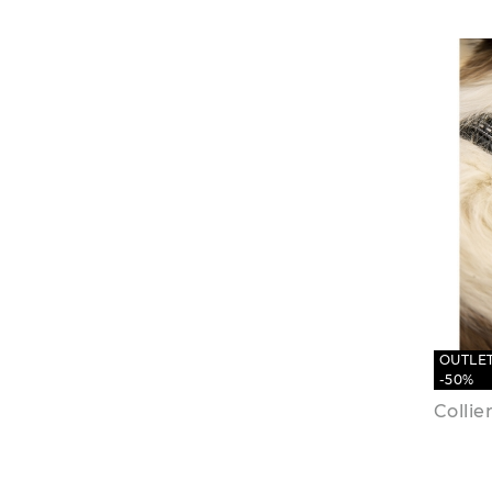
OUTLE
-50%
Collie