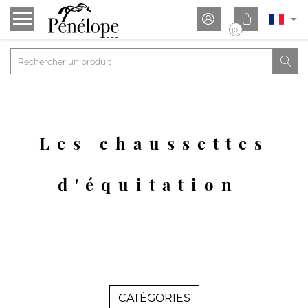


(0)

Les chaussettes
d'équitation
CATÉGORIES