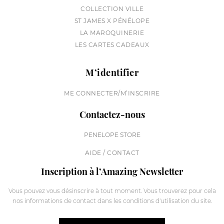
COLLECTION VILLE
ST JAMES X PÉNÉLOPE
LA MAROQUINERIE
LES CARTES CADEAUX
M’identifier
ME CONNECTER/M’INSCRIRE
Contactez-nous
PENELOPE STORE
AIDE / CONTACT
Inscription à l’Amazing Newsletter
Vous pouvez vous désinscrire à tout moment. Vous trouverez pour cela
nos informations de contact dans les conditions d'utilisation du site.