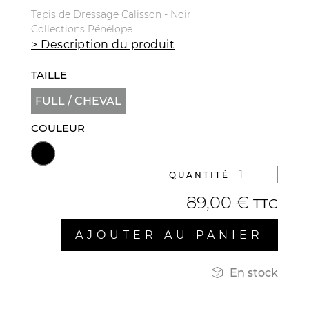
Tapis de Dressage Calisson - Noir
Collections Pénélope
> Description du produit
TAILLE
FULL / CHEVAL
COULEUR
QUANTITÉ
89,00 €
TTC
AJOUTER AU PANIER

En stock