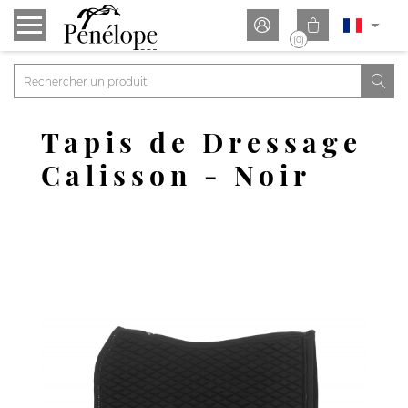


(0)

Tapis de Dressage
Calisson - Noir