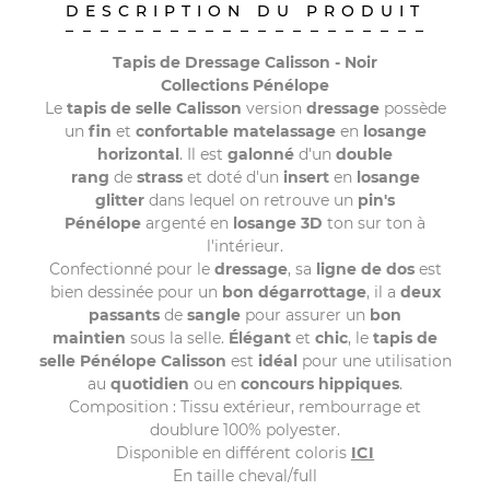
DESCRIPTION DU PRODUIT
Tapis de Dressage Calisson - Noir
Collections Pénélope
Le
tapis de selle Calisson
version
dressage
possède
un
fin
et
confortable
matelassage
en
losange
horizontal
. Il est
galonné
d'un
double
rang
de
strass
et doté d'un
insert
en
losange
glitter
dans lequel on retrouve un
pin's
Pénélope
argenté en
losange 3D
ton sur ton à
l'intérieur.
Confectionné pour le
dressage
, sa
ligne de dos
est
bien dessinée pour un
bon dégarrottage
, il a
deux
passants
de
sangle
pour assurer un
bon
maintien
sous la selle.
Élégant
et
chic
, le
tapis de
selle Pénélope Calisson
est
idéal
pour une utilisation
au
quotidien
ou en
concours hippiques
.
Composition : Tissu extérieur, rembourrage et
doublure 100% polyester.
Disponible en différent coloris
ICI
En taille cheval/full