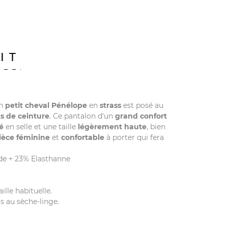
IT
Un
petit cheval Pénélope
en
strass
est posé au
s de ceinture
. Ce pantalon d'un
grand confort
é
en selle et une taille
légèrement haute
, bien
pièce féminine
et
confortable
à porter qui fera
ide + 23% Elasthanne
ille habituelle.
as au sèche-linge.