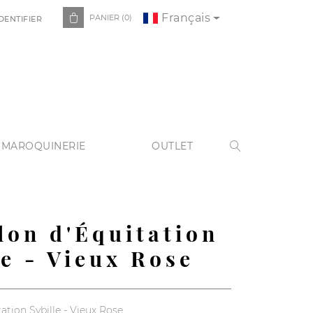
Français

PANIER
(0)
DENTIFIER
 MAROQUINERIE
OUTLET

lon d'Équitation
le - Vieux Rose
ation Sybille - Vieux Rose