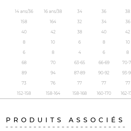
14 ans/36
16 ans/38
34
36
38
158
164
32
34
36
40
42
38
40
42
8
10
6
8
10
6
8
4
6
8
68
70
63-65
66-69
70-7
89
94
87-89
90-92
93-9
73
76
77
77
77
152-158
158-164
158-168
160-170
162-1
PRODUITS ASSOCIÉS