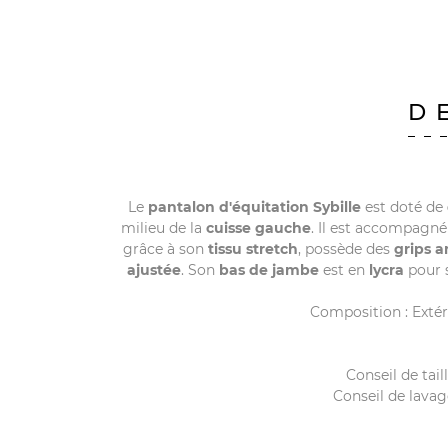
D
Le
pantalon d'équitation Sybille
est doté de
milieu de la
cuisse gauche
. Il est accompagn
grâce à son
tissu stretch
, possède des
grips a
ajustée
. Son
bas de jambe
est en
lycra
pour 
Composition : Extér
Conseil de tail
Conseil de lavage