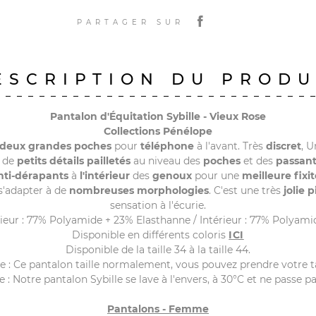
PARTAGER SUR
ESCRIPTION DU PRODU
Pantalon d'Équitation Sybille - Vieux Rose
Collections Pénélope
deux grandes poches
pour
téléphone
à l'avant. Très
discret
, 
é de
petits détails pailletés
au niveau des
poches
et des
passant
nti-dérapants
à
l'intérieur
des
genoux
pour une
meilleure fixit
s'adapter à de
nombreuses morphologies
. C'est une très
jolie 
sensation à l'écurie.
ieur : 77% Polyamide + 23% Elasthanne / Intérieur : 77% Polyam
Disponible en différents coloris
ICI
Disponible de la taille 34 à la taille 44.
le : Ce pantalon taille normalement, vous pouvez prendre votre ta
 : Notre pantalon Sybille se lave à l'envers, à 30°C et ne passe p
Pantalons - Femme