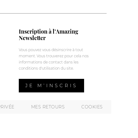
Inscription à l’Amazing
Newsletter
Vous pouvez vous désinscrire à tout
moment. Vous trouverez pour cela nos
informations de contact dans les
conditions d'utilisation du site.
JE M’INSCRIS
PRIVÉE
MES RETOURS
COOKIES