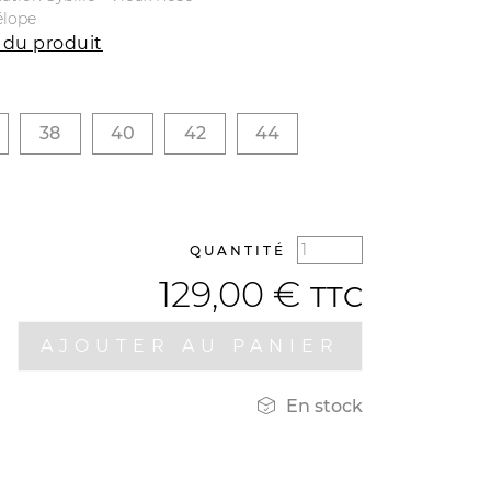
élope
 du produit
38
40
42
44
QUANTITÉ
129,00 €
TTC
AJOUTER AU PANIER

En stock