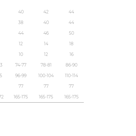
40
42
44
38
40
44
44
46
50
12
14
18
10
12
16
3
74-77
78-81
86-90
5
96-99
100-104
110-114
77
77
77
72
165-175
165-175
165-175