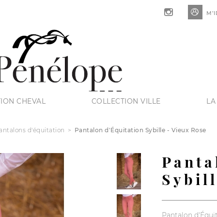

M’I
ION CHEVAL
COLLECTION VILLE
LA
antalons d'équitation
Pantalon d'Équitation Sybille - Vieux Rose
Panta
Sybil
Pantalon d'Équit