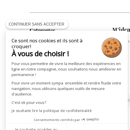
CONTINUER SANS ACCEPTER
M’iden
Catégories
Ce sont nos cookies et ils sont à
ME CONN
COLLECTION CAVALIÈRE
croquer!
COLLECTION CHEVAL
À vous de choisir !
COLLECTION VILLE
Pour vous permettre de vivre la meilleure des expériences en
ST JAMES X PÉNÉLOPE
ligne en notre compagnie, nous souhaitons nous améliorer en
LA MAROQUINERIE
permanence !
LES CARTES CADEAUX
Pour vivre un moment sympa ensemble et rendre fluide votre
navigation, nous utilisons quelques outils de mesure
d'audience.
REVENDEURS
ACTUALITÉS
CON
C'est ok pour vous?
Je souhaite lire la politique de confidentialité
Consentements certifiés par
Je souhaite accéder au