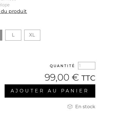
élope
 du produit
L
XL
QUANTITÉ
99,00 €
TTC
AJOUTER AU PANIER

En stock