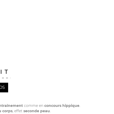
IT
OS
ntraînement
comme en
concours hippique
.
u corps
, effet
seconde peau
.