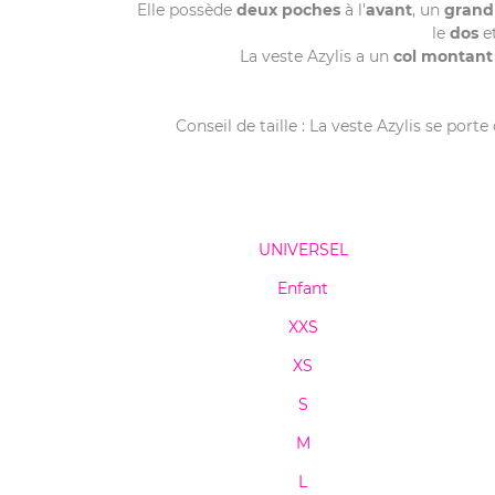
Elle possède
deux poches
à l'
avant
, un
grand
le
dos
et
La veste Azylis a un
col montant
Conseil de taille : La veste Azylis se porte
UNIVERSEL
Enfant
XXS
XS
S
M
L