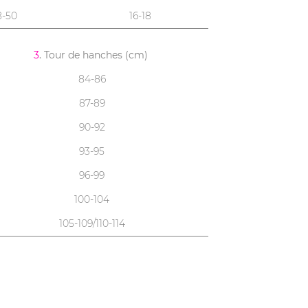
8-50
16-18
3
. Tour de hanches (cm)
84-86
87-89
90-92
93-95
96-99
100-104
105-109/110-114