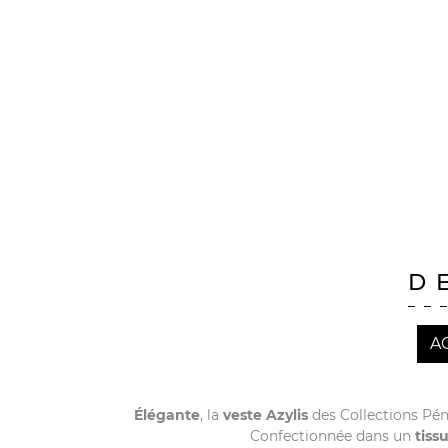
D
A
Élégante
, la
veste Azylis
des Collections Pé
Confectionnée dans un
tiss