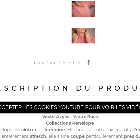
PARTAGER SUR
ESCRIPTION DU PRODU
CCEPTER LES COOKIES YOUTUBE POUR VOIR LES VIDÉ
Veste Azylis - Vieux Rose
Collections Pénélope
nélope est
cintrée
et
féminine
. Elle peut se porter aisément à l'
e
u
entièrement
stretch
, elle a une
coupe
particulièrement
près d