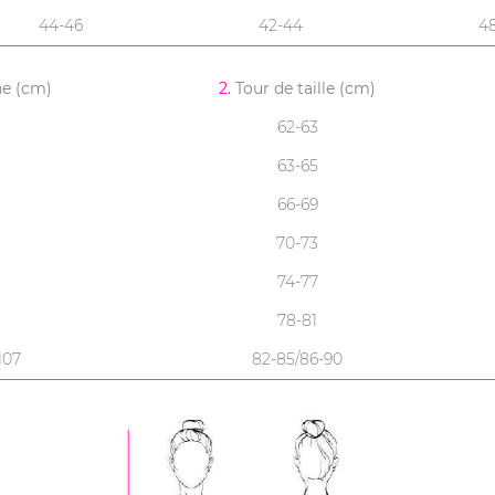
44-46
42-44
4
ne (cm)
2.
Tour de taille (cm)
62-63
63-65
66-69
70-73
74-77
78-81
107
82-85/86-90