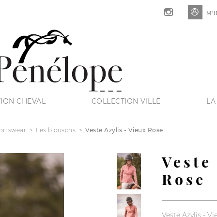

M’I
ION CHEVAL
COLLECTION VILLE
LA
ortswear
Les blousons
Veste Azylis - Vieux Rose
Veste
Rose
Veste Azylis - V