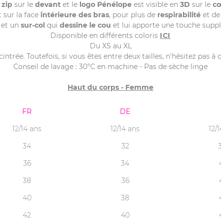
 zip
sur le
devant
et le
logo Pénélope
est visible en
3D
sur le
c
 sur la face
intérieure des bras
, pour plus de
respirabilité
et d
et un
sur-col
qui
dessine le cou
et lui apporte une touche supp
Disponible en différents coloris
ICI
Du XS au XL
 cintrée. Toutefois, si vous êtes entre deux tailles, n'hésitez pas à
Conseil de lavage : 30°C en machine - Pas de sèche linge
Haut du corps - Femme
FR
DE
12/14 ans
12/14 ans
12/
34
32
36
34
38
36
40
38
42
40