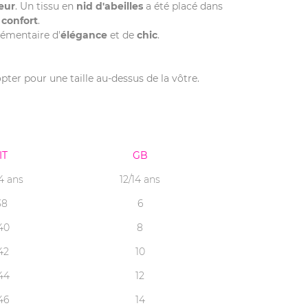
œur
. Un tissu en
nid d'abeilles
a été placé dans
e
confort
.
lémentaire d'
élégance
et de
chic
.
 opter pour une taille au-dessus de la vôtre.
IT
GB
14 ans
12/14 ans
38
6
40
8
42
10
44
12
46
14