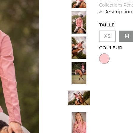
Collections Pén
> Description
TAILLE
XS
M
COULEUR