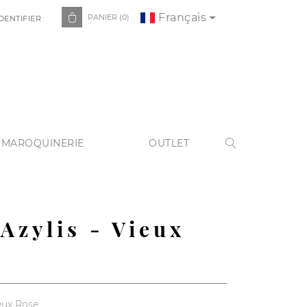
Français

PANIER
(0)
DENTIFIER
 MAROQUINERIE
OUTLET

 Azylis - Vieux
ieux Rose