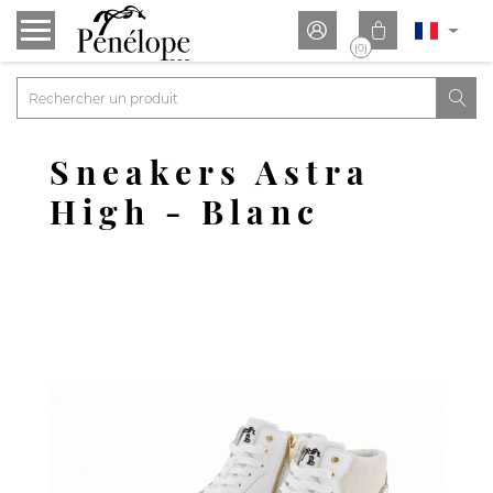


(0)

Sneakers Astra
High - Blanc