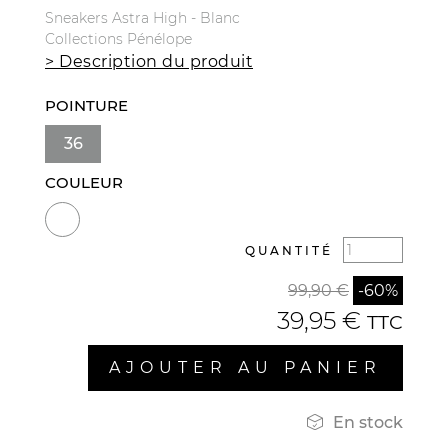
Sneakers Astra High - Blanc
Collections Pénélope
> Description du produit
POINTURE
36
COULEUR
QUANTITÉ
99,90 €
-60%
39,95 €
TTC
AJOUTER AU PANIER

En stock