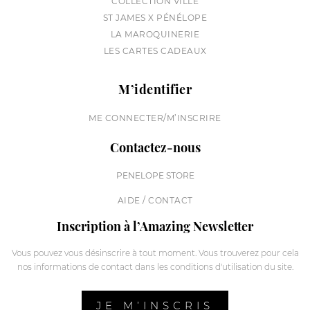
COLLECTION VILLE
ST JAMES X PÉNÉLOPE
LA MAROQUINERIE
LES CARTES CADEAUX
M’identifier
ME CONNECTER/M’INSCRIRE
Contactez-nous
PENELOPE STORE
AIDE / CONTACT
Inscription à l’Amazing Newsletter
Vous pouvez vous désinscrire à tout moment. Vous trouverez pour cela
nos informations de contact dans les conditions d'utilisation du site.
JE M’INSCRIS