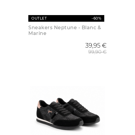
OUTLET
-60%
Sneakers Neptune - Blanc &
Marine
Prix de
39,95 €
99,90 €