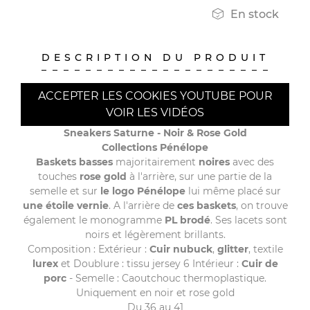

En stock
DESCRIPTION DU PRODUIT
ACCEPTER LES COOKIES YOUTUBE POUR
VOIR LES VIDÉOS
Sneakers Saturne - Noir & Rose Gold
Collections Pénélope
Baskets basses
majoritairement
noires
avec des
touches
rose gold
à l'arrière, sur une partie de la
semelle et sur
le logo Pénélope
lui même placé sur
une étoile vernie
. A l'arrière de
ces baskets
, on trouve
également le monogramme
PL brodé
. Ses lacets sont
noirs et légèrement brillants.
Composition : Extérieur :
Cuir nubuck
,
glitter
, textile
lurex
et Doublure : tissu jersey 6 Intérieur :
Cuir de
porc
- Semelle : Caoutchouc thermoplastique.
Uniquement en noir et rose gold
Du 36 au 41