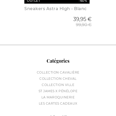
OUTLET
-60%
Sneakers Astra High - Blanc
Prix de
39,95 €
99,90 €
Catégories
COLLECTION CAVALIÈRE
COLLECTION CHEVAL
COLLECTION VILLE
ST JAMES X PÉNÉLOPE
LA MAROQUINERIE
LES CARTES CADEAUX