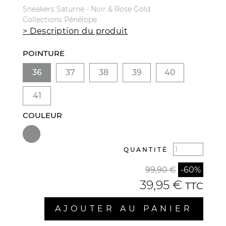
Sneakers Saturne - Noir & Rose Gold
Collections Pénélope
> Description du produit
POINTURE
36
37
38
39
40
41
COULEUR
QUANTITÉ
99,90 €
-60%
39,95 €
TTC
AJOUTER AU PANIER