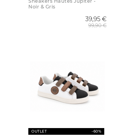
Sneakers Hautes Jupiter -
Noir & Gris
Prix de
39,95 €
99,90 €
OUTLET
-60%