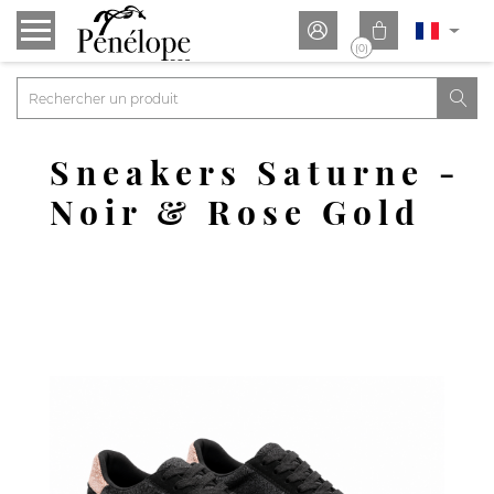


(0)

Sneakers Saturne -
Noir & Rose Gold