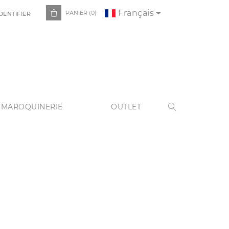
Français

PANIER
(0)
DENTIFIER
 MAROQUINERIE
OUTLET
