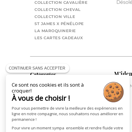
Désolé.
COLLECTION CAVALIÈRE
COLLECTION CHEVAL
COLLECTION VILLE
ST JAMES X PÉNÉLOPE
LA MAROQUINERIE
LES CARTES CADEAUX
CONTINUER SANS ACCEPTER
M’iden
Catégories
Ce sont nos cookies et ils sont à
ME CONN
COLLECTION CAVALIÈRE
croquer!
COLLECTION CHEVAL
À vous de choisir !
COLLECTION VILLE
Pour vous permettre de vivre la meilleure des expériences en
ST JAMES X PÉNÉLOPE
ligne en notre compagnie, nous souhaitons nous améliorer en
LA MAROQUINERIE
permanence !
LES CARTES CADEAUX
Pour vivre un moment sympa ensemble et rendre fluide votre