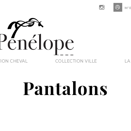

M’I
ION CHEVAL
COLLECTION VILLE
LA
Pantalons