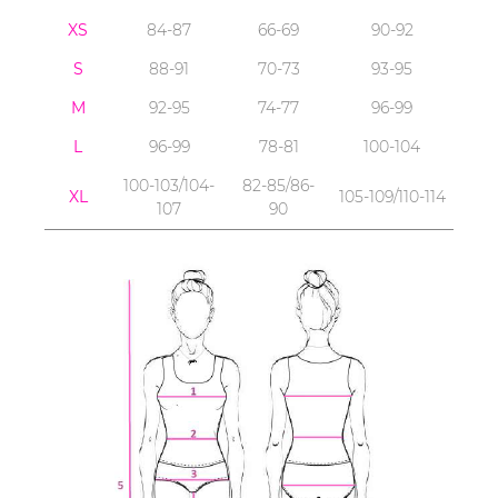
XS
84-87
66-69
90-92
S
88-91
70-73
93-95
M
92-95
74-77
96-99
L
96-99
78-81
100-104
100-103/104-
82-85/86-
XL
105-109/110-114
107
90