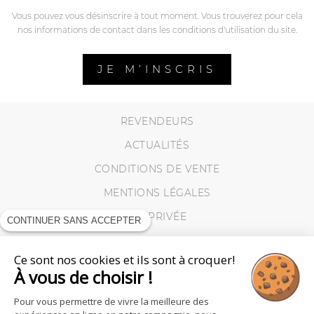
Vous pouvez vous désinscrire à tout moment. Vous trouverez pour cela
nos informations de contact dans les conditions d'utilisation du site.
JE M’INSCRIS
REVENDEURS
ACTUALITÉS
CONDITIONS DE VENTE
MENTIONS LÉGALES
VIE PRIVÉE
CONTINUER SANS ACCEPTER
MES RETOURS
Ce sont nos cookies et ils sont à croquer!
COOKIES
À vous de choisir !
Pour vous permettre de vivre la meilleure des