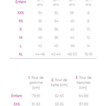
Enfant
ans
ans
ans
ans
XXS
34
32
38
6
XS
36
34
40
8
S
38
36
42
10
M
40
38
44
12
L
42
40
46
14
XL
44-46
42-44
48-50
16-18
1.
Tour de
3
. Tour de
2.
Tour de
poitrine
hanches
taille (cm)
(cm)
(cm)
Enfant
79-81
62-63
84-86
XXS
81-83
63-65
87-89