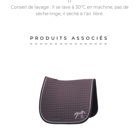
D
Conseil de lavage : Il se lave à 30°C en machine, pas de
sèche-linge, il sèche à l'air libre.
PRODUITS ASSOCIÉS