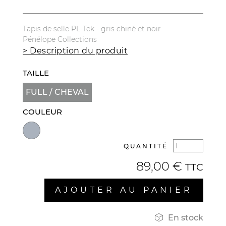
Tapis de selle PL-Tek - gris chiné et noir
Pénélope Collections
> Description du produit
TAILLE
FULL / CHEVAL
COULEUR
QUANTITÉ
89,00 €
TTC
AJOUTER AU PANIER

En stock