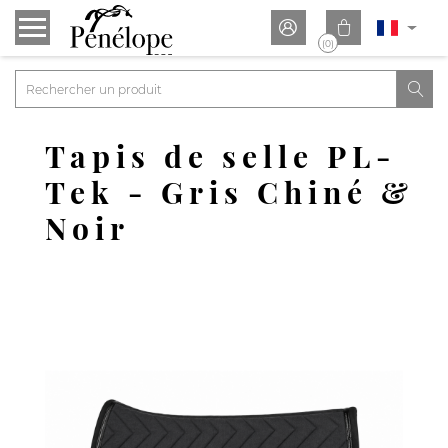


(0)

Tapis de selle PL-
Tek - Gris Chiné &
Noir