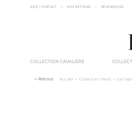
AIDE / CONTACT
MES RETOURS
REVENDEURS
COLLECTION CAVALIÈRE
COLLECT
< Retour
Accueil
Collection cheval
Les tapi