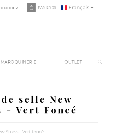
Français

PANIER
(0)
DENTIFIER
 MAROQUINERIE
OUTLET

 de selle New
s - Vert Foncé
ew Strass - Vert foncé