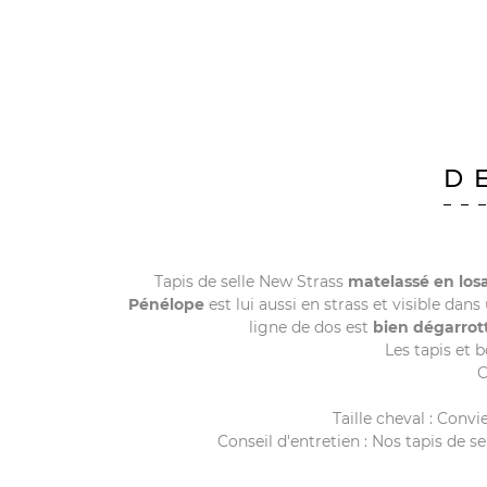
D
Tapis de selle New Strass
matelassé en los
Pénélope
est lui aussi en strass et visible dan
ligne de dos est
bien dégarrot
Les tapis et 
C
Taille cheval : Con
Conseil d'entretien : Nos tapis de s