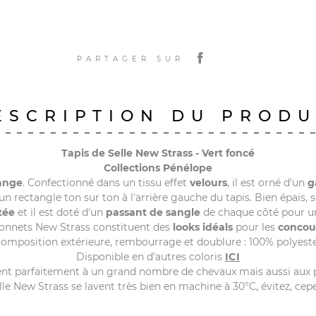
PARTAGER SUR
ESCRIPTION DU PRODU
Tapis de Selle New Strass - Vert foncé
Collections Pénélope
ange
. Confectionné dans un tissu effet
velours
, il est orné d'un
g
s un rectangle ton sur ton à l'arrière gauche du tapis. Bien épais
tée
et il est doté d'un
passant de sangle
de chaque côté pour 
bonnets New Strass constituent des
looks idéals
pour les
concou
omposition extérieure, rembourrage et doublure : 100% polyest
Disponible en d'autres coloris
ICI
vient parfaitement à un grand nombre de chevaux mais aussi aux 
elle New Strass se lavent très bien en machine à 30°C, évitez, cep