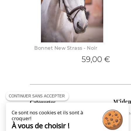
Bonnet New Strass - Noir
59,00 €
CONTINUER SANS ACCEPTER
M’iden
Catégories
Ce sont nos cookies et ils sont à
ME CONN
COLLECTION CAVALIÈRE
croquer!
COLLECTION CHEVAL
À vous de choisir !
COLLECTION VILLE