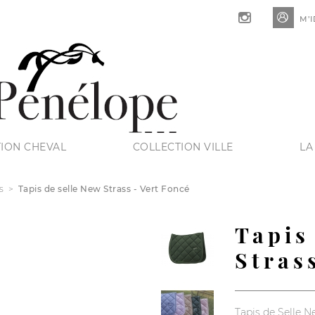

M’I
ION CHEVAL
COLLECTION VILLE
LA
s
Tapis de selle New Strass - Vert Foncé
Tapis
Stras
Tapis de Selle N