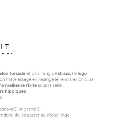
IT
alon torsadé
et d'un rang de
strass.
Le
logo
, son matelassage en losange le rend très chic. Sa
une
meilleure fixité
sous la selle.
rs hippiques
.
er
poneys D et grand C.
endant, de les passer au sèche-linge.