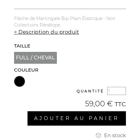
Flèche de Martingale Bip Plain Élastique - Noir
Collections Pénélope
> Description du produit
TAILLE
FULL / CHEVAL
COULEUR
QUANTITÉ
59,00 €
TTC
AJOUTER AU PANIER

En stock