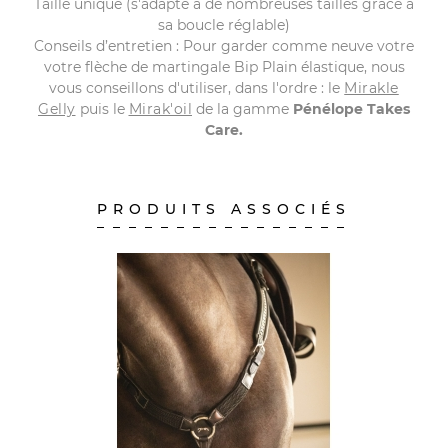
Taille unique (s'adapte à de nombreuses tailles grâce à
sa boucle réglable)
Conseils d’entretien : Pour garder comme neuve votre
votre flèche de martingale Bip Plain élastique, nous
vous conseillons d'utiliser, dans l'ordre : le
Mirakle
Gelly
puis le
Mirak'oil
de la gamme
Pénélope
Takes
Care.
PRODUITS ASSOCIÉS