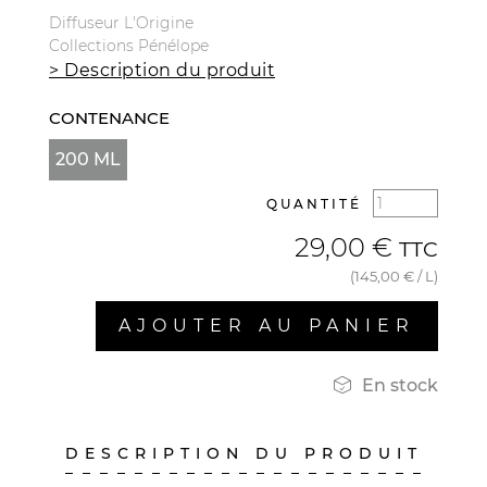
Diffuseur L'Origine
Collections Pénélope
> Description du produit
CONTENANCE
200 ML
QUANTITÉ
29,00 €
TTC
(145,00 € / L)
AJOUTER AU PANIER

En stock
DESCRIPTION DU PRODUIT