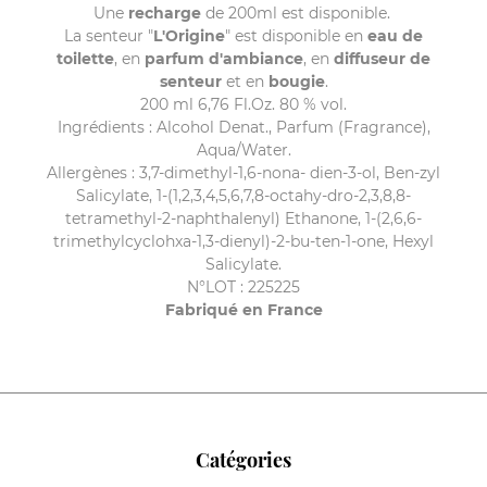
Une
recharge
de 200ml est disponible.
La senteur "
L'Origine
" est disponible en
eau de
toilette
, en
parfum d'ambiance
, en
diffuseur de
senteur
et en
bougie
.
200 ml 6,76 Fl.Oz. 80 % vol.
Ingrédients : Alcohol Denat., Parfum (Fragrance),
Aqua/Water.
Allergènes : 3,7-dimethyl-1,6-nona- dien-3-ol, Ben-zyl
Salicylate, 1-(1,2,3,4,5,6,7,8-octahy-dro-2,3,8,8-
tetramethyl-2-naphthalenyl) Ethanone, 1-(2,6,6-
trimethylcyclohxa-1,3-dienyl)-2-bu-ten-1-one, Hexyl
Salicylate.
N°LOT : 225225
Fabriqué en France
Catégories