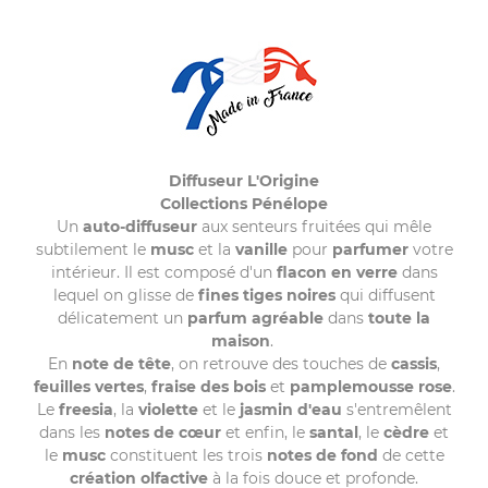
Diffuseur L'Origine
Collections Pénélope
Un
auto-diffuseur
aux senteurs fruitées qui mêle
subtilement le
musc
et la
vanille
pour
parfumer
votre
intérieur. Il est composé d'un
flacon en verre
dans
lequel on glisse de
fines tiges noires
qui diffusent
délicatement un
parfum agréable
dans
toute la
maison
.
En
note de tête
, on retrouve des touches de
cassis
,
feuilles vertes
,
fraise des bois
et
pamplemousse rose
.
Le
freesia
, la
violette
et le
jasmin
d'eau
s'entremêlent
dans les
notes de cœur
et enfin, le
santal
, le
cèdre
et
le
musc
constituent les trois
notes de fond
de cette
création olfactive
à la fois douce et profonde.