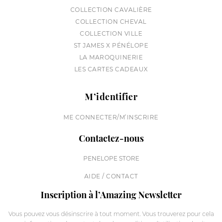
COLLECTION CAVALIÈRE
COLLECTION CHEVAL
COLLECTION VILLE
ST JAMES X PÉNÉLOPE
LA MAROQUINERIE
LES CARTES CADEAUX
M’identifier
ME CONNECTER/M’INSCRIRE
Contactez-nous
PENELOPE STORE
AIDE / CONTACT
Inscription à l’Amazing Newsletter
Vous pouvez vous désinscrire à tout moment. Vous trouverez pour cela