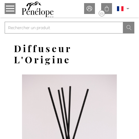


(0)

Diffuseur
L'Origine