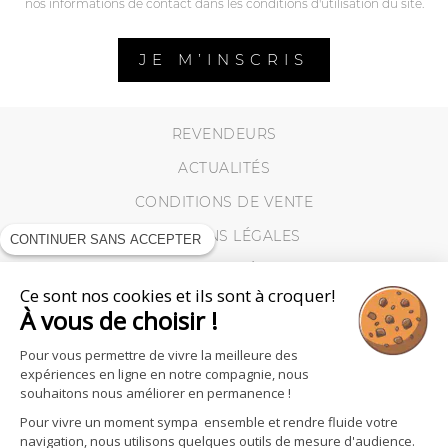
nos informations de contact dans les conditions d'utilisation du site.
JE M’INSCRIS
REVENDEURS
ACTUALITÉS
CONDITIONS DE VENTE
MENTIONS LÉGALES
CONTINUER SANS ACCEPTER
VIE PRIVÉE
Ce sont nos cookies et ils sont à croquer!
MES RETOURS
À vous de choisir !
COOKIES
Pour vous permettre de vivre la meilleure des
expériences en ligne en notre compagnie, nous
souhaitons nous améliorer en permanence !
Pour vivre un moment sympa ensemble et rendre fluide votre
navigation, nous utilisons quelques outils de mesure d'audience.