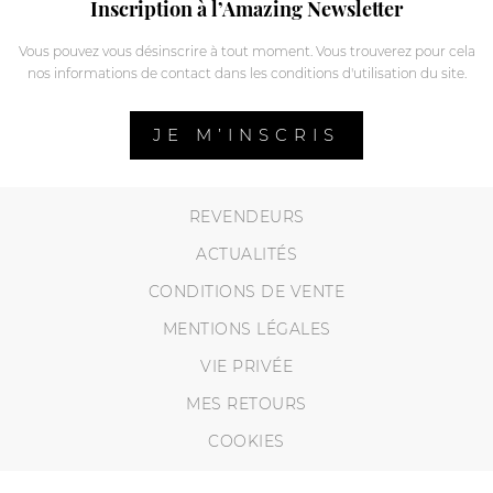
Inscription à l’Amazing Newsletter
Vous pouvez vous désinscrire à tout moment. Vous trouverez pour cela
nos informations de contact dans les conditions d'utilisation du site.
JE M’INSCRIS
REVENDEURS
ACTUALITÉS
CONDITIONS DE VENTE
MENTIONS LÉGALES
VIE PRIVÉE
MES RETOURS
COOKIES