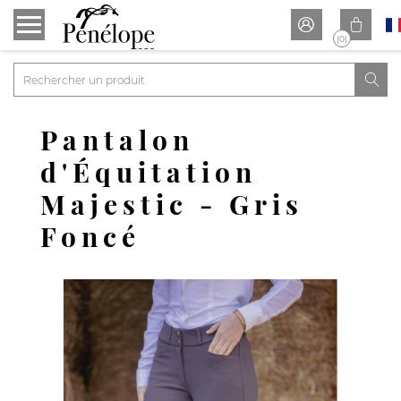


(0)

Pantalon
d'Équitation
Majestic - Gris
Foncé