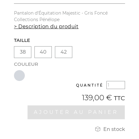
Pantalon d'Équitation Majestic -
Gris Foncé
Collections Pénélope
> Description du produit
TAILLE
38
40
42
COULEUR
QUANTITÉ
139,00 €
TTC
AJOUTER AU PANIER

En stock