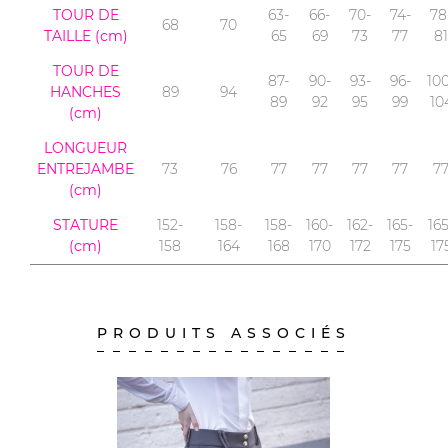
TOUR DE
63-
66-
70-
74-
78
68
70
TAILLE (cm)
65
69
73
77
81
TOUR DE
87-
90-
93-
96-
100
HANCHES
89
94
89
92
95
99
10
(cm)
LONGUEUR
ENTREJAMBE
73
76
77
77
77
77
7
(cm)
STATURE
152-
158-
158-
160-
162-
165-
165
(cm)
158
164
168
170
172
175
17
PRODUITS ASSOCIÉS