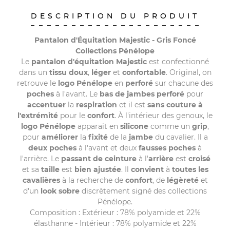
DESCRIPTION DU PRODUIT
Pantalon d'Équitation Majestic -
Gris Foncé
Collections Pénélope
Le
pantalon d'équitation Majestic
est confectionné
dans un
tissu doux
,
léger
et
confortable
. Original, on
retrouve le
logo Pénélope
en
perforé
sur chacune des
poches
à l'avant. Le
bas de jambes perforé
pour
accentuer
la
respiration
et il est
sans couture à
l'extrémité
pour le
confort
. À l'intérieur des genoux, le
logo Pénélope
apparait en
silicone
comme un
grip
,
pour
améliorer
la
fixité
de la
jambe
du cavalier. Il a
deux poches
à l'avant et deux
fausses poches
à
l'arrière. Le
passant de ceinture
à l'
arrière
est
croisé
et sa
taille
est
bien ajustée
. Il
convient
à
toutes les
cavalières
à la recherche de
confort
, de
légèreté
et
d'un
look sobre
discrètement signé des collections
Pénélope.
Composition : Extérieur : 78% polyamide et 22%
élasthanne - Intérieur : 78% polyamide et 22%