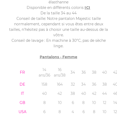
élasthanne
Disponible en différents coloris
ICI
De la taille 34 au 44
Conseil de taille: Notre pantalon Majestic taille
normalement, cependant si vous êtes entre deux
tailles, n'hésitez pas à choisir une taille au-dessus de la
vôtre.
Conseil de lavage : En machine à 30°C, pas de sèche
linge.
Pantalons - Femme
14
16
FR
34
36
38
40
4
ans/36
ans/38
DE
158
164
32
34
36
38
4
IT
40
42
38
40
42
44
4
GB
8
10
6
8
10
12
14
USA
6
8
4
6
8
10
12