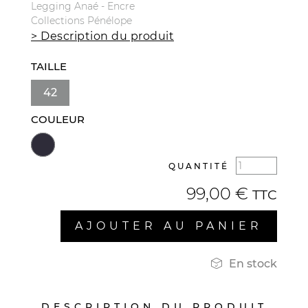
Legging Anaé - Encre
Collections Pénélope
> Description du produit
TAILLE
42
COULEUR
QUANTITÉ
99,00 €
TTC
AJOUTER AU PANIER

En stock
DESCRIPTION DU PRODUIT