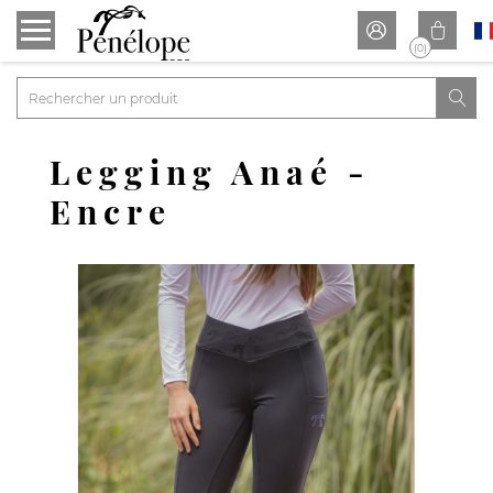


(0)

Legging Anaé -
Encre