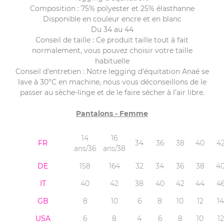
Composition : 75% polyester et 25% élasthanne
Disponible en couleur encre et en blanc
Du 34 au 44
Conseil de taille : Ce produit taille tout à fait
normalement, vous pouvez choisir votre taille
habituelle
Conseil d'entretien : Notre legging d'équitation Anaé se
lave à 30°C en machine, nous vous déconseillons de le
passer au sèche-linge et de le faire sécher à l'air libre.
Pantalons - Femme
14
16
FR
34
36
38
40
4
ans/36
ans/38
DE
158
164
32
34
36
38
4
IT
40
42
38
40
42
44
4
GB
8
10
6
8
10
12
14
USA
6
8
4
6
8
10
12