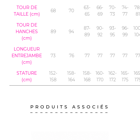
TOUR DE
63-
66-
70-
74-
78
68
70
TAILLE (cm)
65
69
73
77
81
TOUR DE
87-
90-
93-
96-
100
HANCHES
89
94
89
92
95
99
10
(cm)
LONGUEUR
ENTREJAMBE
73
76
77
77
77
77
7
(cm)
STATURE
152-
158-
158-
160-
162-
165-
165
(cm)
158
164
168
170
172
175
17
PRODUITS ASSOCIÉS