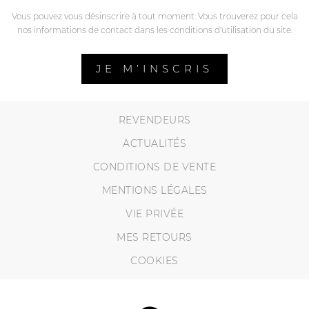
Vous pouvez vous désinscrire à tout moment. Vous trouverez pour cela
nos informations de contact dans les conditions d'utilisation du site.
JE M’INSCRIS
REVENDEURS
ACTUALITÉS
CONDITIONS DE VENTE
MENTIONS LÉGALES
VIE PRIVÉE
MES RETOURS
COOKIES