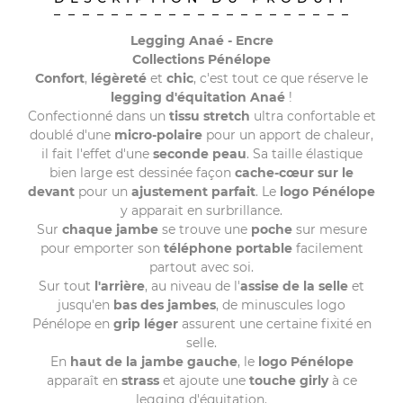
Legging Anaé - Encre
Collections Pénélope
Confort
,
légèreté
et
chic
, c'est tout ce que réserve le
legging d'équitation Anaé
!
Confectionné dans un
tissu stretch
ultra confortable et
doublé d'une
micro-polaire
pour un apport de chaleur,
il fait l'effet d'une
seconde peau
. Sa taille élastique
bien large est dessinée façon
cache-cœur sur le
devant
pour un
ajustement parfait
. Le
logo Pénélope
y apparait en surbrillance.
Sur
chaque jambe
se trouve une
poche
sur mesure
pour emporter son
téléphone portable
facilement
partout avec soi.
Sur tout
l'arrière
, au niveau de l'
assise de la selle
et
jusqu'en
bas des jambes
, de minuscules logo
Pénélope en
grip léger
assurent une certaine fixité en
selle.
En
haut de la jambe gauche
, le
logo Pénélope
apparaît en
strass
et ajoute une
touche girly
à ce
legging d'équitation.