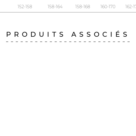
152-158
158-164
158-168
160-170
162-1
PRODUITS ASSOCIÉS