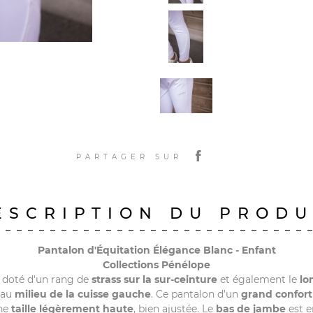
PARTAGER SUR
ESCRIPTION DU PRODU
Pantalon d'Équitation Élégance Blanc - Enfant
Collections Pénélope
 doté d'un rang de
strass sur la sur-ceinture
et également le
lo
é au
milieu de la cuisse gauche
. Ce pantalon d'un
grand confort
ne
taille légèrement haute
, bien ajustée. Le
bas de jambe
est 