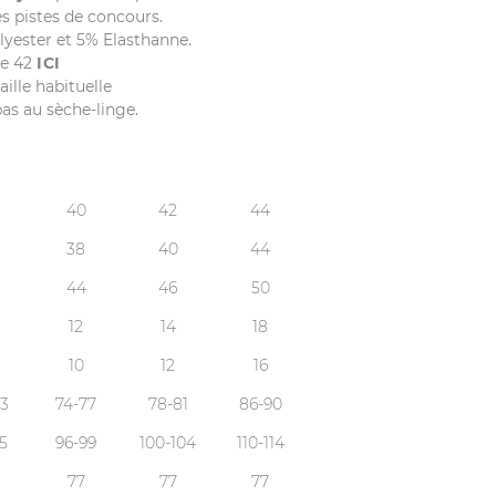
es pistes de concours.
lyester et 5% Elasthanne.
lle 42
ICI
ille habituelle
pas au sèche-linge.
40
42
44
38
40
44
44
46
50
12
14
18
10
12
16
3
74-77
78-81
86-90
5
96-99
100-104
110-114
77
77
77