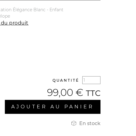
tation Élégance Blanc - Enfant
élope
 du produit
QUANTITÉ
99,00 €
TTC
AJOUTER AU PANIER

En stock