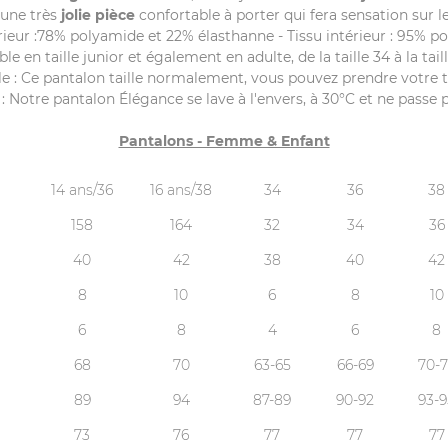
 une très
jolie pièce
confortable à porter qui fera sensation sur l
rieur :78% polyamide et 22% élasthanne - Tissu intérieur : 95% po
le en taille junior et également en adulte, de la taille 34 à la tai
lle : Ce pantalon taille normalement, vous pouvez prendre votre ta
: Notre pantalon Élégance se lave à l'envers, à 30°C et ne passe 
Pantalons - Femme & Enfant
14 ans/36
16 ans/38
34
36
38
158
164
32
34
36
40
42
38
40
42
8
10
6
8
10
6
8
4
6
8
68
70
63-65
66-69
70-7
89
94
87-89
90-92
93-9
73
76
77
77
77