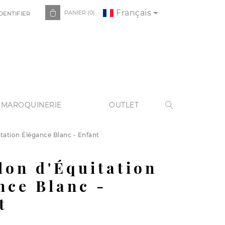
Français

PANIER
(0)
DENTIFIER
 MAROQUINERIE
OUTLET

tation Élégance Blanc - Enfant
lon d'Équitation
nce Blanc -
t