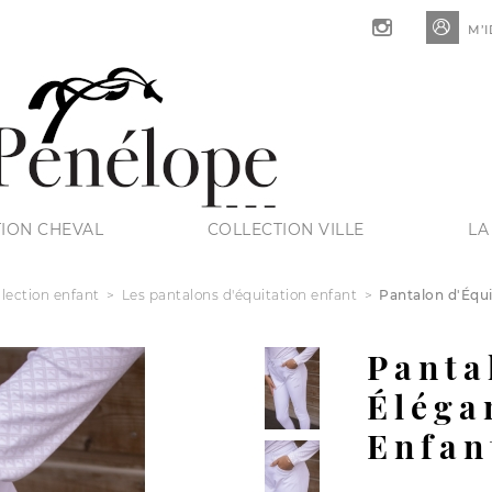

M’I
ION CHEVAL
COLLECTION VILLE
LA
llection enfant
Les pantalons d'équitation enfant
Pantalon d'Équi
Panta
Éléga
Enfan