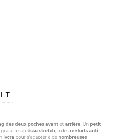
IT
ng des deux poches avant
et
arrière
. Un
petit
grâce à son
tissu stretch
, a des
renforts anti-
en
lycra
pour s'adapter à de
nombreuses