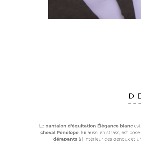
D
Le
pantalon d'équitation Élégance blanc
est
cheval Pénélope
, lui aussi en strass, est pos
dérapants
à l'intérieur des genoux et u