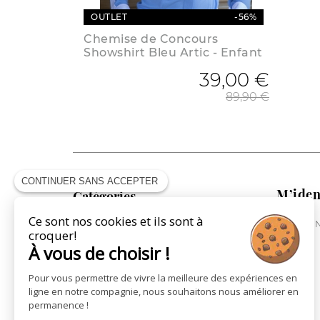
OUTLET
-56%
Chemise de Concours
Showshirt Bleu Artic - Enfant
39,00 €
Prix 
89,90 €
CONTINUER SANS ACCEPTER
M’iden
Catégories
Ce sont nos cookies et ils sont à
ME CONN
COLLECTION CAVALIÈRE
croquer!
COLLECTION CHEVAL
À vous de choisir !
COLLECTION VILLE
Pour vous permettre de vivre la meilleure des expériences en
ST JAMES X PÉNÉLOPE
ligne en notre compagnie, nous souhaitons nous améliorer en
LA MAROQUINERIE
permanence !
LES CARTES CADEAUX