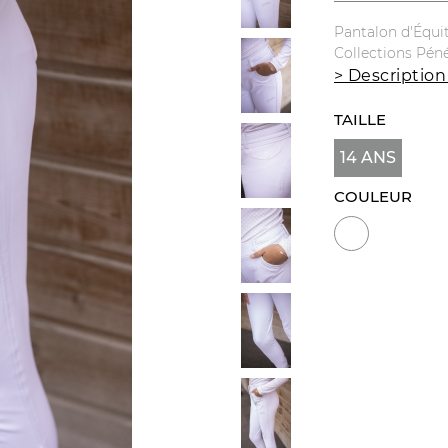
Pantalon d'Équi
Collections Pén
> Description
TAILLE
14 ANS
COULEUR