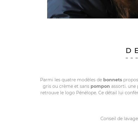
D
Parmi les quatre modèles de
bonnets
propos
gris ou crème et sans
pompon
assorti. une 
retrouve le logo Pénélope. Ce détail lui conf
Conseil de lavage