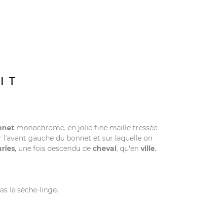
IT
nnet
monochrome, en jolie fine maille tressée
ur l'avant gauche du bonnet et sur laquelle on
ries
, une fois descendu de
cheval
, qu'en
ville
.
s le sèche-linge.