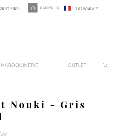
Français

PANIER
(0)
DENTIFIER
 MAROQUINERIE
OUTLET

t Nouki - Gris
Gris