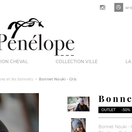

M’I
ION CHEVAL
COLLECTION VILLE
LA
pes et les bonnets
Bonnet Nouki - Gris
Bonne
OUTLET
-50%
Bonnet Nouki - 