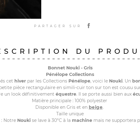
PARTAGER SUR
ESCRIPTION DU PRODU
Bonnet Nouki - Gris
Pénélope Collections
és cet
hiver
par les Collections
Pénélope
, voici le
Nouki
. Un
bo
petite pièce rectangulaire en simili-cuir ton sur ton est cousu s
ère un look définitivement
équestre
. Il se porte aussi bien aux
écu
Matière principale : 100% polyester
Disponible en Gris et en
beige
.
Taille unique
 : Notre
Nouki
se lave à 30°C à la
machine
mais ne supportera pa