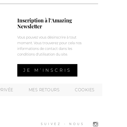
Inscription à l’Amazing
Newsletter
Vous pouvez vous désinscrire à tout
moment. Vous trouverez pour cela nos
informations de contact dans les
conditions d'utilisation du site.
JE M’INSCRIS
PRIVÉE
MES RETOURS
COOKIES
SUIVEZ - NOUS