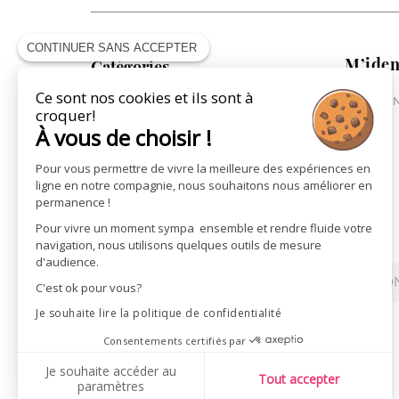
CONTINUER SANS ACCEPTER
M’iden
Catégories
Ce sont nos cookies et ils sont à
ME CONN
COLLECTION CAVALIÈRE
croquer!
COLLECTION CHEVAL
À vous de choisir !
COLLECTION VILLE
Pour vous permettre de vivre la meilleure des expériences en
ST JAMES X PÉNÉLOPE
ligne en notre compagnie, nous souhaitons nous améliorer en
LA MAROQUINERIE
permanence !
LES CARTES CADEAUX
Pour vivre un moment sympa ensemble et rendre fluide votre
navigation, nous utilisons quelques outils de mesure
d'audience.
REVENDEURS
ACTUALITÉS
CON
C'est ok pour vous?
Je souhaite lire la politique de confidentialité
Consentements certifiés par
Je souhaite accéder au
Tout accepter
paramètres