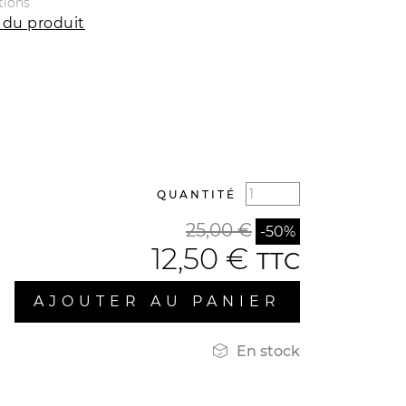
tions
 du produit
QUANTITÉ
25,00 €
-50%
12,50 €
TTC
AJOUTER AU PANIER

En stock