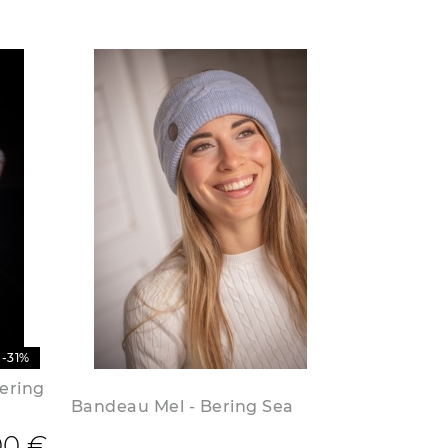
-31%
ering
Bandeau Mel - Bering Sea
00 €
Prix de base