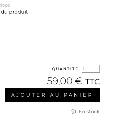
élope
 du produit
QUANTITÉ
59,00 €
TTC
AJOUTER AU PANIER

En stock