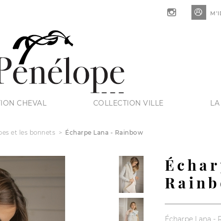

M’I
ION CHEVAL
COLLECTION VILLE
LA
pes et les bonnets
Écharpe Lana - Rainbow
Échar
Rain
Écharpe Lana -