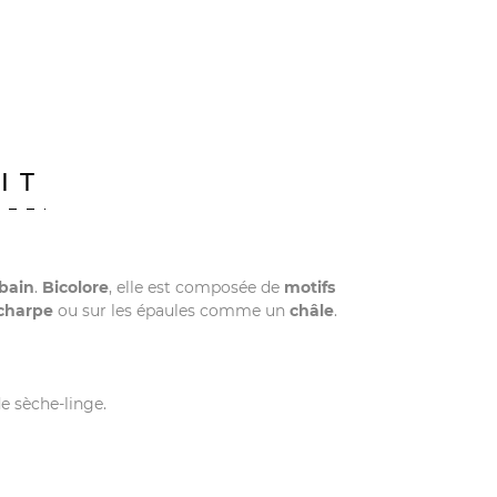
IT
bain
.
Bicolore
, elle est composée de
motifs
charpe
ou sur les épaules comme un
châle
.
e sèche-linge.