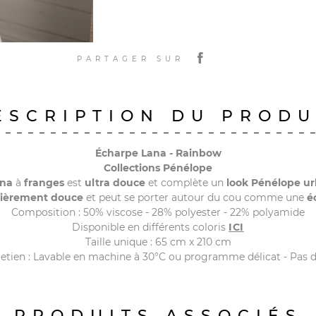
PARTAGER SUR
ESCRIPTION DU PRODU
Écharpe Lana - Rainbow
Collections Pénélope
ana
à
franges
est
ultra douce
et complète un
look Pénélope ur
lièrement douce
et peut se porter autour du cou comme une
é
Composition : 50% viscose - 28% polyester - 22% polyamide
Disponible en différents coloris
ICI
Taille unique : 65 cm x 210 cm
retien : Lavable en machine à 30°C ou programme délicat - Pas d
PRODUITS ASSOCIÉS