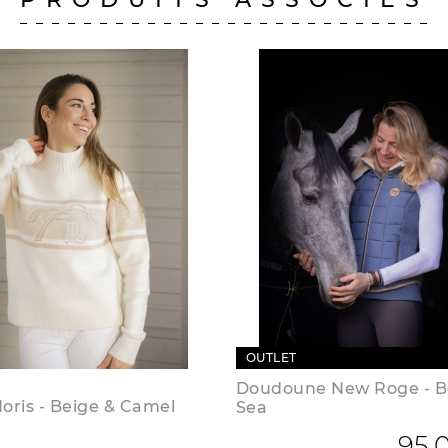
OUTLET
Doudoune New Roge - B
Noris - Beige & Camel
Sea
95,