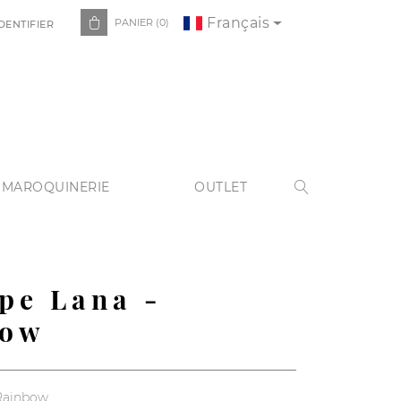
Français

PANIER
(0)
DENTIFIER
 MAROQUINERIE
OUTLET

pe Lana -
bow
 Rainbow