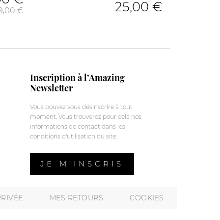
25,00 €
9,00 €
Inscription à l’Amazing
Newsletter
Vous pouvez vous désinscrire à tout
moment. Vous trouverez pour cela nos
informations de contact dans les
conditions d'utilisation du site.
JE M’INSCRIS
PRIVÉE
MES RETOURS
COOKIES