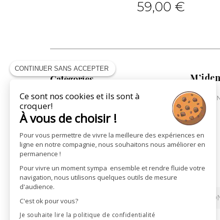
59,00 €
CONTINUER SANS ACCEPTER
M’iden
Catégories
Ce sont nos cookies et ils sont à
ME CONN
COLLECTION CAVALIÈRE
croquer!
COLLECTION CHEVAL
À vous de choisir !
COLLECTION VILLE
Pour vous permettre de vivre la meilleure des expériences en
ST JAMES X PÉNÉLOPE
ligne en notre compagnie, nous souhaitons nous améliorer en
LA MAROQUINERIE
permanence !
LES CARTES CADEAUX
Pour vivre un moment sympa ensemble et rendre fluide votre
navigation, nous utilisons quelques outils de mesure
d'audience.
REVENDEURS
ACTUALITÉS
CON
C'est ok pour vous?
Je souhaite lire la politique de confidentialité