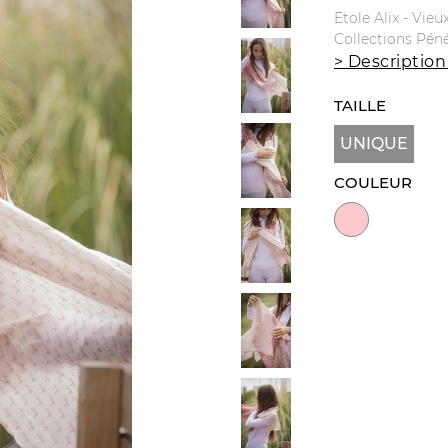
Etole Alix - Vie
Collections Pén
> Description
TAILLE
UNIQUE
COULEUR