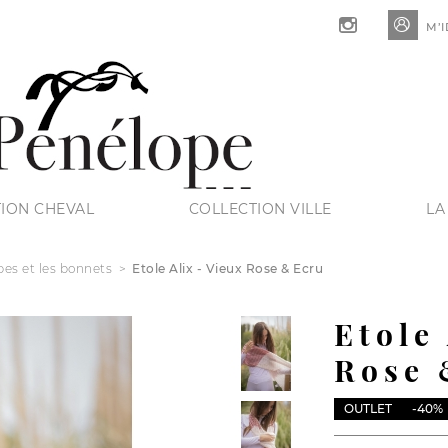

M’I
ION CHEVAL
COLLECTION VILLE
LA
pes et les bonnets
Etole Alix - Vieux Rose & Ecru
Etole
Rose 
OUTLET
-40%