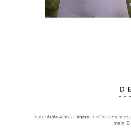
D
Notre
étole Alix
est
légère
et délicatement m
main
. E