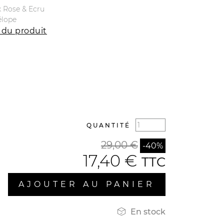
ux Rose & Ecru
élope
 du produit
QUANTITÉ
29,00 €
-40%
17,40 €
TTC
AJOUTER AU PANIER

En stock