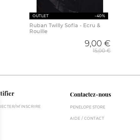
OUTLET
-40%
Ruban Twilly Sofia - Ecru &
Rouille
de base
9,00 €
Prix de
15,00 €
tifier
Contactez-nous
ECTER/M’INSCRIRE
PENELOPE STORE
AIDE / CONTACT