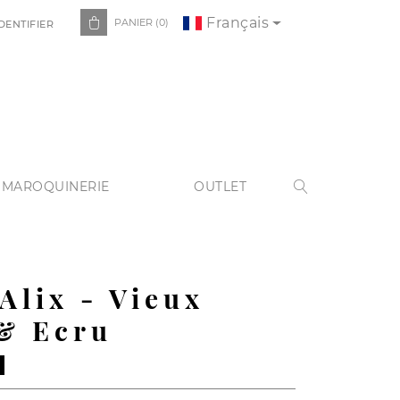
Français

PANIER
(0)
DENTIFIER
 MAROQUINERIE
OUTLET

 Alix - Vieux
& Ecru