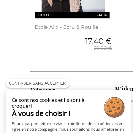
OUTLET
-40%
Etole Alix - Ecru & Rouille
17,40 €
Prix 
29,00 €
CONTINUER SANS ACCEPTER
M’iden
Catégories
Ce sont nos cookies et ils sont à
ME CONN
COLLECTION CAVALIÈRE
croquer!
COLLECTION CHEVAL
À vous de choisir !
COLLECTION VILLE
Pour vous permettre de vivre la meilleure des expériences en
ST JAMES X PÉNÉLOPE
ligne en notre compagnie, nous souhaitons nous améliorer en
LA MAROQUINERIE