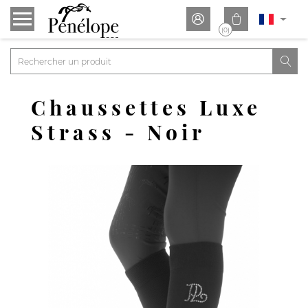


(0)

Chaussettes Luxe
Strass - Noir