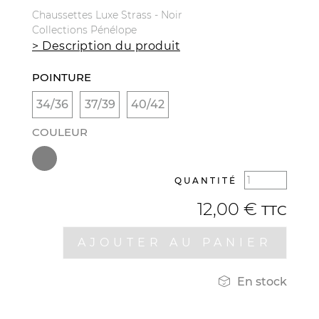
Chaussettes Luxe Strass - Noir
Collections Pénélope
> Description du produit
POINTURE
34/36
37/39
40/42
COULEUR
QUANTITÉ
12,00 €
TTC
AJOUTER AU PANIER

En stock