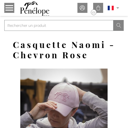


(0)

Casquette Naomi -
Chevron Rose