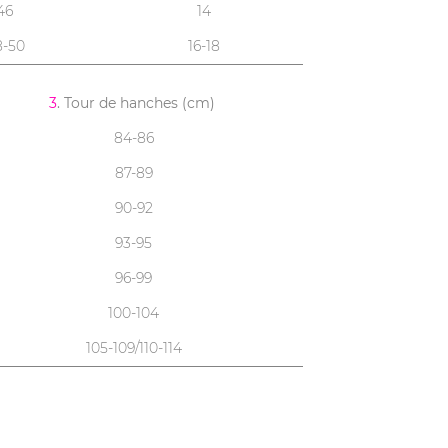
46
14
8-50
16-18
3
. Tour de hanches (cm)
84-86
87-89
90-92
93-95
96-99
100-104
105-109/110-114