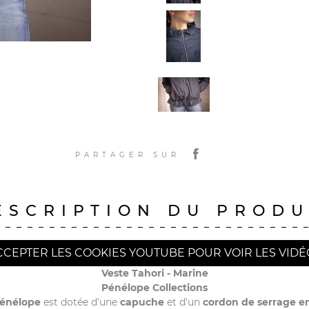
PARTAGER SUR
ESCRIPTION DU PRODU
CCEPTER LES COOKIES YOUTUBE POUR VOIR LES VIDÉ
Veste Tahori - Marine
Pénélope Collections
Pénélope
est dotée d'une
capuche
et d'un
cordon de serrage e