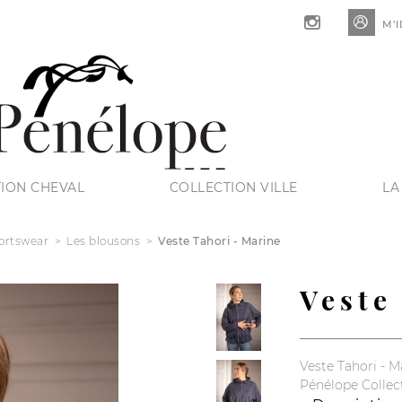

M’I
ION CHEVAL
COLLECTION VILLE
LA
ortswear
Les blousons
Veste Tahori - Marine
Veste
Veste Tahori - M
Pénélope Collec