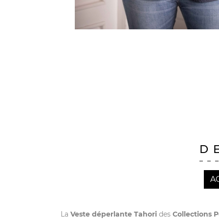
D
A
La
Veste déperlante Tahori
des
Collections 