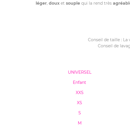
léger
,
doux
et
souple
qui la rend très
agréabl
Conseil de taille : La
Conseil de lavag
UNIVERSEL
Enfant
XXS
XS
S
M