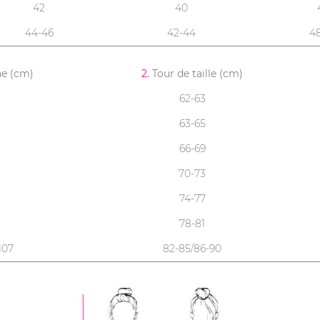
42
40
44-46
42-44
4
ne (cm)
2.
Tour de taille (cm)
62-63
63-65
66-69
70-73
74-77
78-81
107
82-85/86-90