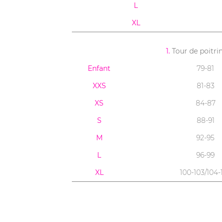
L
XL
1.
Tour de poitri
Enfant
79-81
XXS
81-83
XS
84-87
S
88-91
M
92-95
L
96-99
XL
100-103/104-