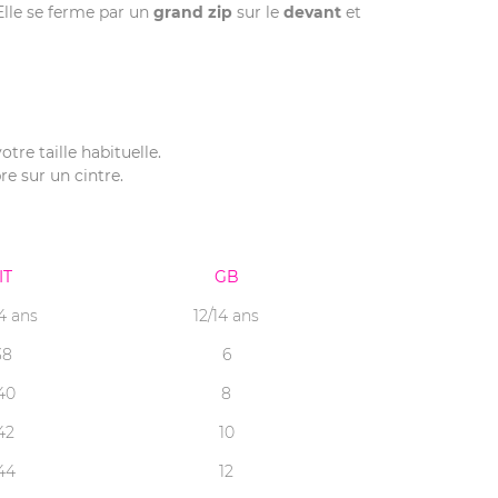
 Elle se ferme par un
grand zip
sur le
devant
et
otre taille habituelle.
re sur un cintre.
IT
GB
14 ans
12/14 ans
38
6
40
8
42
10
44
12