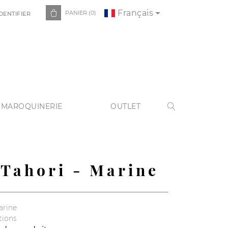
Français

PANIER
(0)
DENTIFIER
 MAROQUINERIE
OUTLET

 Tahori - Marine
arine
tions