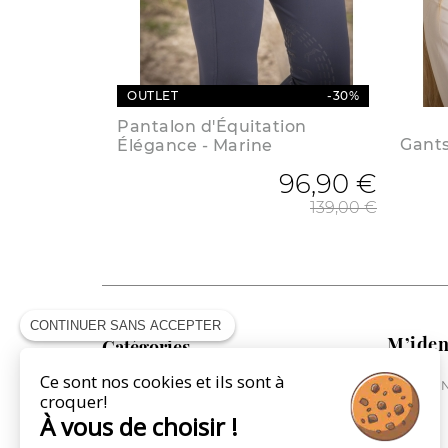
OUTLET
-30%
Pantalon d'Équitation
Gants
Élégance - Marine
96,90 €
Prix 
139,00 €
CONTINUER SANS ACCEPTER
M’iden
Catégories
Ce sont nos cookies et ils sont à
ME CONN
COLLECTION CAVALIÈRE
croquer!
COLLECTION CHEVAL
À vous de choisir !
COLLECTION VILLE