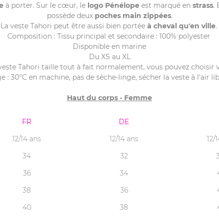
e
à porter. Sur le cœur, le
logo Pénélope
est marqué en
strass
.
possède deux
poches main zippées
.
La veste Tahori peut être aussi bien portée
à cheval qu'en ville
.
Composition : Tissu principal et secondaire : 100% polyester
Disponible en marine
Du XS au XL
 veste Tahori taille tout à fait normalement, vous pouvez choisir v
e : 30°C en machine, pas de sèche-linge, sécher la veste à l'air lib
Haut du corps - Femme
FR
DE
12/14 ans
12/14 ans
12/
34
32
36
34
38
36
40
38