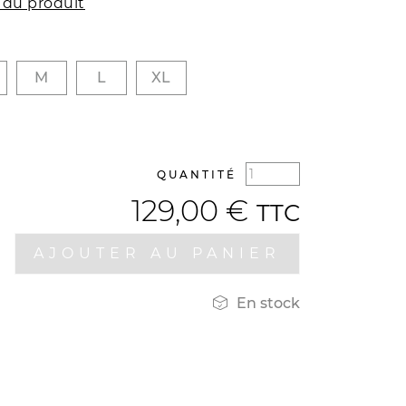
 du produit
M
L
XL
QUANTITÉ
129,00 €
TTC
AJOUTER AU PANIER

En stock