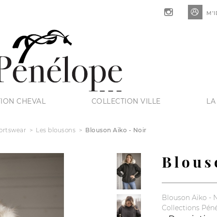

M’I
ION CHEVAL
COLLECTION VILLE
LA
ortswear
Les blousons
Blouson Aïko - Noir
Blous
Blouson Aïko - 
Collections Pén