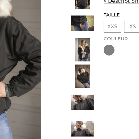
> Description
TAILLE
XXS
XS
COULEUR