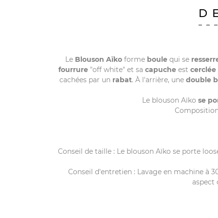
D
Le
Blouson Aïko
forme
boule
qui se
resserr
fourrure
"off white" et sa
capuche
est
cerclée
cachées par un
rabat
. À l'arrière, une
double 
Le blouson Aïko
se po
Composition 
Conseil de taille : Le blouson Aïko se porte loos
Conseil d'entretien : Lavage en machine à 30°
aspect 