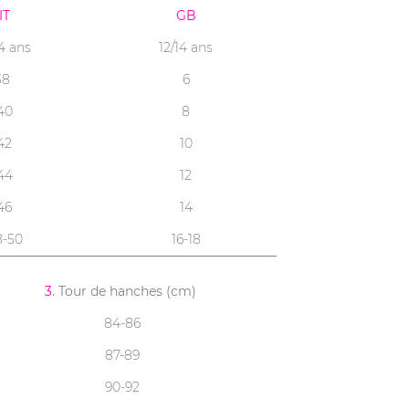
IT
GB
14 ans
12/14 ans
38
6
40
8
42
10
44
12
46
14
8-50
16-18
3
. Tour de hanches (cm)
84-86
87-89
90-92