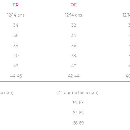
FR
DE
12/14 ans
12/14 ans
12/
34
32
36
34
38
36
40
38
42
40
44-46
42-44
4
ne (cm)
2.
Tour de taille (cm)
62-63
63-65
66-69