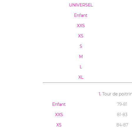
UNIVERSEL
Enfant
XXS
XS
S
M
L
XL
1.
Tour de poitri
Enfant
79-81
XXS
81-83
XS
84-87