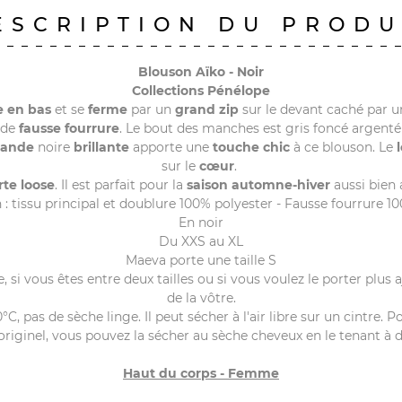
ESCRIPTION DU PRODU
Blouson
Aïko
- Noir
Collections Pénélope
e en bas
et se
ferme
par un
grand zip
sur le devant caché par 
de
fausse fourrure
. Le bout des manches est gris foncé argenté
bande
noire
brillante
apporte une
touche chic
à ce blouson. Le
sur le
cœur
.
rte loose
. Il est parfait pour la
saison automne-hiver
aussi bien
: tissu principal et doublure 100% polyester - Fausse fourrure 10
En noir
Du XXS au XL
Maeva porte une taille S
e, si vous êtes entre deux tailles ou si vous voulez le porter plus
de la vôtre.
C, pas de sèche linge. Il peut sécher à l'air libre sur un cintre. 
originel, vous pouvez la sécher au sèche cheveux en le tenant à d
Haut du corps - Femme