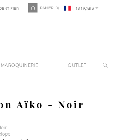
Français

PANIER
(0)
DENTIFIER
 MAROQUINERIE
OUTLET

on Aïko - Noir
Noir
élope