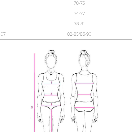
70-73
74-77
78-81
107
82-85/86-90