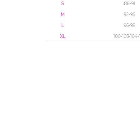
S
88-91
M
92-95
L
96-99
XL
100-103/104-