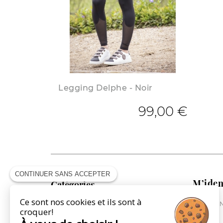
Legging Delphe - Noir
99,00 €
CONTINUER SANS ACCEPTER
M’iden
Catégories
Ce sont nos cookies et ils sont à
ME CONN
COLLECTION CAVALIÈRE
croquer!
COLLECTION CHEVAL