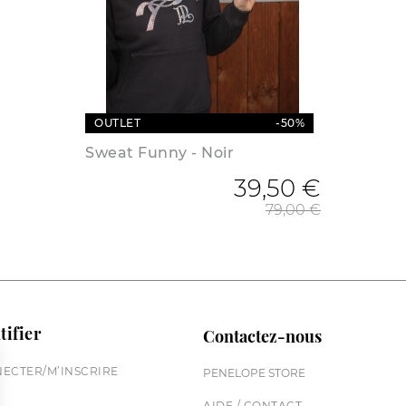
OUTLET
-50%
Sweat Funny - Noir
39,50 €
Prix de
79,00 €
tifier
Contactez-nous
ECTER/M’INSCRIRE
PENELOPE STORE
AIDE / CONTACT