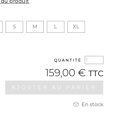
 du produit
S
M
L
XL
QUANTITÉ
159,00 €
TTC
AJOUTER AU PANIER

En stock