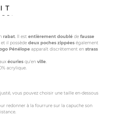
IT
un
rabat
. Il est
entièrement doublé
de
fausse
 et il possède
deux poches zippées
également
logo Pénélope
apparaît discrètement en
strass
 aux
écuries
qu'en
ville
.
0% acrylique.
 ajusté, vous pouvez choisir une taille en-dessous
Pour redonner à la fourrure sur la capuche son
istance.