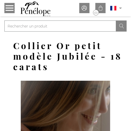


(0)

Collier Or petit
modèle Jubilée - 18
carats