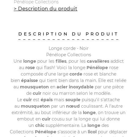
Pénélope Collections
> Description du produit
DESCRIPTION DU PRODUIT
Longe corde - Noir
Pénélope Collections
Une
longe
pour les
filles
, pour les
cavalières
addict
au
rose
qui flash! Voici la longe
Pénélope
rose
composée d'une large
corde
rose et blanche
bien
épaisse
qui tient bien dans la main. Elle est reliée
au
mousqueton
en
acier
inoxydable
par une pièce
de
cuir
noir ou marron selon le modèle.
Le
cuir
est
épais
mais
souple
puisqu'il s'attache
au
mousqueton
par un
nœud
coulissant. A l'autre
extrémité, au bout inférieur de la
longe
, on trouve un
embout en
cuir
cousu sur la longe qui lui donne
un
chic
supplémentaire. La
longe
des
Collections
Pénélope
s'associe à un
licol
pour déplacer