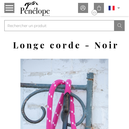


(0)

Longe corde - Noir