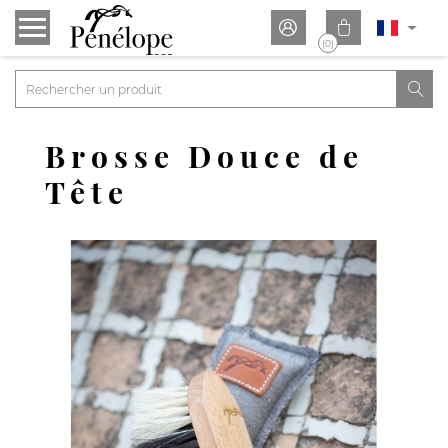


(0)

Brosse Douce de
Tête