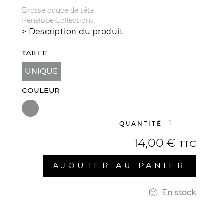
Brosse douce de tête
Pénélope Collections
> Description du produit
TAILLE
UNIQUE
COULEUR
QUANTITÉ
14,00 €
TTC
AJOUTER AU PANIER

En stock