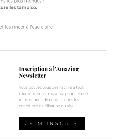
ins les plus menues !
turelles tampico.
les rincer à l'eau claire.
Inscription à l’Amazing
Newsletter
Vous pouvez vous désinscrire à tout
moment. Vous trouverez pour cela nos
informations de contact dans les
conditions d'utilisation du site.
JE M’INSCRIS