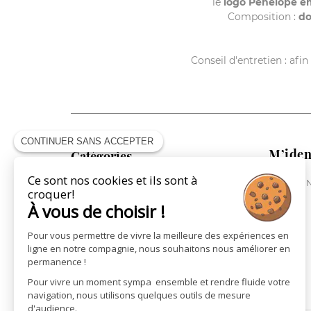
le
logo Pénélope e
Composition :
do
Conseil d'entretien : afi
CONTINUER SANS ACCEPTER
M’iden
Catégories
Ce sont nos cookies et ils sont à
ME CONN
COLLECTION CAVALIÈRE
croquer!
COLLECTION CHEVAL
À vous de choisir !
COLLECTION VILLE
Pour vous permettre de vivre la meilleure des expériences en
ST JAMES X PÉNÉLOPE
ligne en notre compagnie, nous souhaitons nous améliorer en
LA MAROQUINERIE
permanence !
LES CARTES CADEAUX
Pour vivre un moment sympa ensemble et rendre fluide votre
navigation, nous utilisons quelques outils de mesure
d'audience.