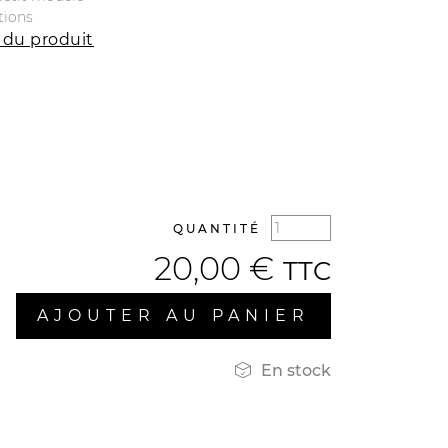
tions
 du produit
QUANTITÉ
20,00 €
TTC
AJOUTER AU PANIER

En stock