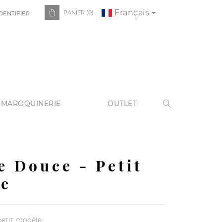
Français

PANIER
(0)
DENTIFIER
 MAROQUINERIE
OUTLET

e Douce - Petit
le
petit modèle