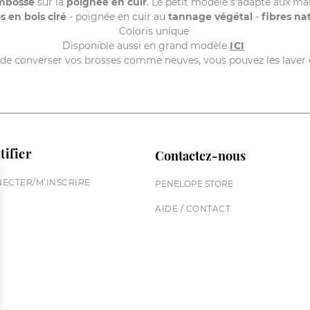
mbossé
sur la
poignée en cuir
. Le petit modèle s'adapte aux ma
s en bois ciré
- poignée en cuir au
tannage végétal
-
fibres na
Coloris unique
Disponible aussi en grand modèle
ICI
n de converser vos brosses comme neuves, vous pouvez les laver et 
tifier
Contactez-nous
ECTER/M’INSCRIRE
PENELOPE STORE
AIDE / CONTACT