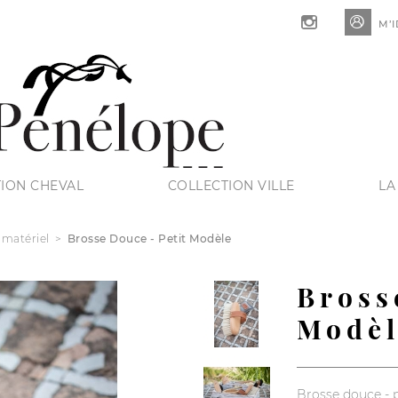

M’I
ION CHEVAL
COLLECTION VILLE
LA
 matériel
Brosse Douce - Petit Modèle
Bross
Modè
Brosse douce - 