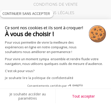
CONDITIONS DE VENTE
MENTIONS LÉGALES
CONTINUER SANS ACCEPTER
VIE PRIVÉE
Ce sont nos cookies et ils sont à croquer!
MES RETOURS
À vous de choisir !
COOKIES
Pour vous permettre de vivre la meilleure des
expériences en ligne en notre compagnie, nous
souhaitons nous améliorer en permanence !
Pour vivre un moment sympa ensemble et rendre fluide votre
navigation, nous utilisons quelques outils de mesure d'audience.
C'est ok pour vous?
Je souhaite lire la politique de confidentialité
Consentements certifiés par
Je souhaite accéder au
Tout accepter
paramètres
SUIVEZ - NOUS
AXEPTIO CONSENT
Plateforme de Gestion du Consentement : Personnalisez vos O