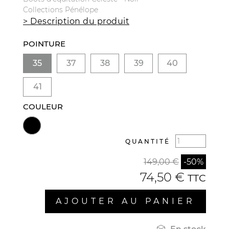
Collections Pénélope
> Description du produit
POINTURE
35
37
38
39
40
41
COULEUR
QUANTITÉ
149,00 €
-50%
74,50 €
TTC
AJOUTER AU PANIER