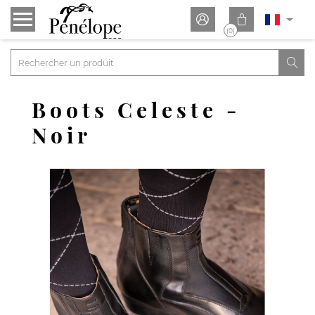


(0)

Boots Celeste -
Noir