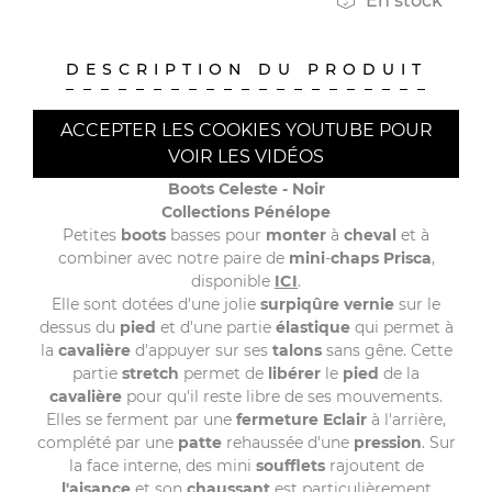

En stock
DESCRIPTION DU PRODUIT
ACCEPTER LES COOKIES YOUTUBE POUR
VOIR LES VIDÉOS
Boots Celeste - Noir
Collections Pénélope
Petites
boots
basses pour
monter
à
cheval
et à
combiner avec notre paire de
mini
-
chaps
Prisca
,
disponible
ICI
.
Elle sont dotées d'une jolie
surpiqûre
vernie
sur le
dessus du
pied
et d'une partie
élastique
qui permet à
la
cavalière
d'appuyer sur ses
talons
sans gêne. Cette
partie
stretch
permet de
libérer
le
pied
de la
cavalière
pour qu'il reste libre de ses mouvements.
Elles se ferment par une
fermeture
Eclair
à l'arrière,
complété par une
patte
rehaussée d'une
pression
. Sur
la face interne, des mini
soufflets
rajoutent de
l'aisance
et son
chaussant
est particulièrement