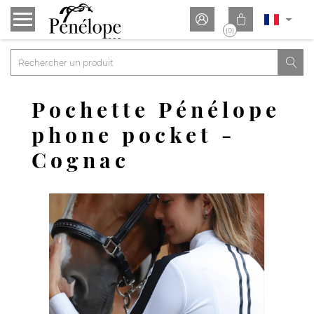


(0)

Pochette Pénélope
phone pocket -
Cognac