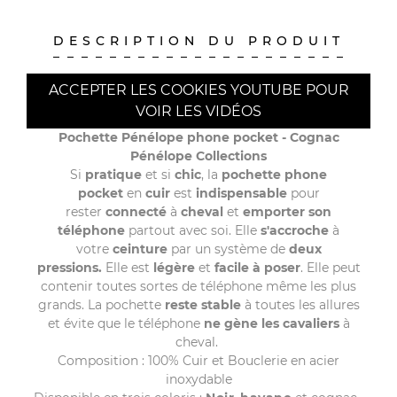
DESCRIPTION DU PRODUIT
ACCEPTER LES COOKIES YOUTUBE POUR
VOIR LES VIDÉOS
Pochette Pénélope phone pocket - Cognac
Pénélope Collections
Si
pratique
et si
chic
, la
pochette phone
pocket
en
cuir
est
indispensable
pour
rester
connecté
à
cheval
et
emporter son
téléphone
partout avec soi. Elle
s'accroche
à
votre
ceinture
par un système de
deux
pressions.
Elle est
légère
et
facile à poser
. Elle peut
contenir toutes sortes de téléphone même les plus
grands. La pochette
reste stable
à toutes les allures
et évite que le téléphone
ne gène les cavaliers
à
cheval.
Composition : 100% Cuir et Bouclerie en acier
inoxydable