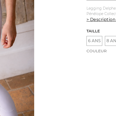
Legging Delphe 
Pénélope Collec
> Description
TAILLE
6 ANS
8 A
COULEUR