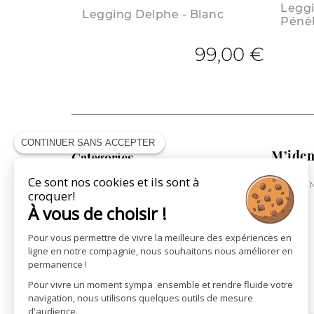
Legg
Legging Delphe - Blanc
Pénél
99,00 €
CONTINUER SANS ACCEPTER
M’iden
Catégories
Ce sont nos cookies et ils sont à
ME CONN
COLLECTION CAVALIÈRE
croquer!
COLLECTION CHEVAL
À vous de choisir !
COLLECTION VILLE
Pour vous permettre de vivre la meilleure des expériences en
ST JAMES X PÉNÉLOPE
ligne en notre compagnie, nous souhaitons nous améliorer en
LA MAROQUINERIE
permanence !
LES CARTES CADEAUX
Pour vivre un moment sympa ensemble et rendre fluide votre
navigation, nous utilisons quelques outils de mesure
d'audience.