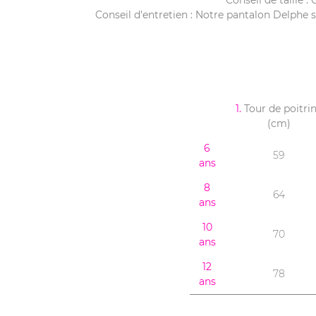
Conseil de taille :
Conseil d'entretien : Notre pantalon Delphe se
1.
Tour de poitri
(cm)
6
59
ans
8
64
ans
10
70
ans
12
78
ans