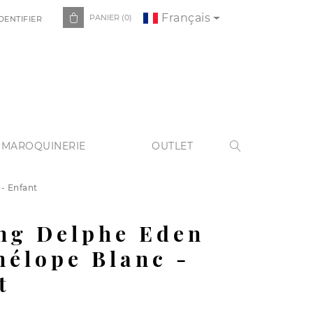
Français

PANIER
(0)
DENTIFIER
 MAROQUINERIE
OUTLET

- Enfant
ng Delphe Eden
nélope Blanc -
t