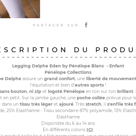
PARTAGER SUR
ESCRIPTION DU PRODU
Legging Delphe Eden by Pénélope Blanc - Enfant
Pénélope
Collections
pe Delphe
assure un
grand confort
, une
liberté de mouvemen
l'équitation et bien d'
autres sports
!
sans bouton
,
ni zip
et
logoté Pénélope
en ton sur ton
brillant
.
t en petit. Sur la jambe gauche, une
poche collée
prévue pour l
it dans un
tissu très léger
et
ajouré
. Très
stretch
, il
s'enfile très
de, 25% Elasthanne - Tissu secondaire 87% polyamide, 13% Elast
Elasthanne
Disponible du 6 au 14 ans
En différents coloris
ICI