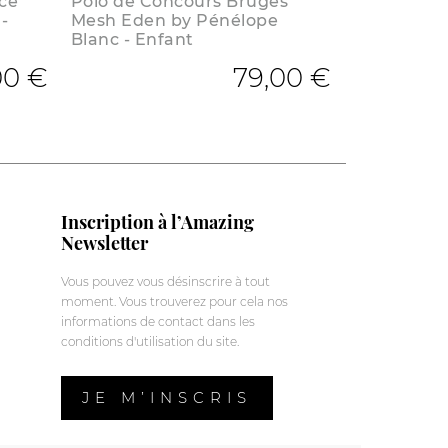
ce
Polo de Concours Bruges
-
Mesh Eden by Pénélope
Blanc - Enfant
00 €
79,00 €
Inscription à l’Amazing
Newsletter
Vous pouvez vous désinscrire à tout
moment. Vous trouverez pour cela nos
informations de contact dans les
conditions d'utilisation du site.
JE M’INSCRIS