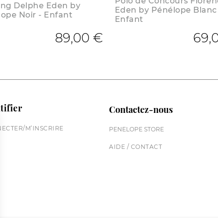
Polo de Concours Floren
ing Delphe Eden by
Eden by Pénélope Blanc 
ope Noir - Enfant
Enfant
89,00 €
69,
tifier
Contactez-nous
ECTER/M’INSCRIRE
PENELOPE STORE
AIDE / CONTACT