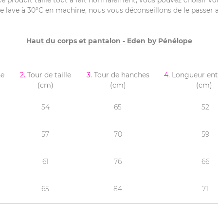
 Ce produit taille tout à fait normalement, vous pouvez choisir vot
 lave à 30°C en machine, nous vous déconseillons de le passer au s
Haut du corps et pantalon - Eden by Pénélope
ne
2.
Tour de taille
3
. Tour de hanches
4.
Longueur en
(cm)
(cm)
(cm)
54
65
52
57
70
59
61
76
66
65
84
71