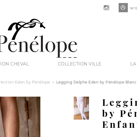

M’I
ION CHEVAL
COLLECTION VILLE
LA
llection Eden by Pénélope
Legging Delphe Eden by Pénélope Blanc 
Leggi
by Pé
Enfan