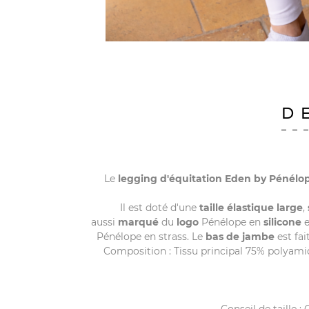
D
Le
legging d'équitation
Eden by
Pénélo
Il est doté d'une
taille élastique large
,
aussi
marqué
du
logo
Pénélope en
silicone
e
Pénélope en strass. Le
bas de jambe
est fa
Composition : Tissu principal 75% polyami