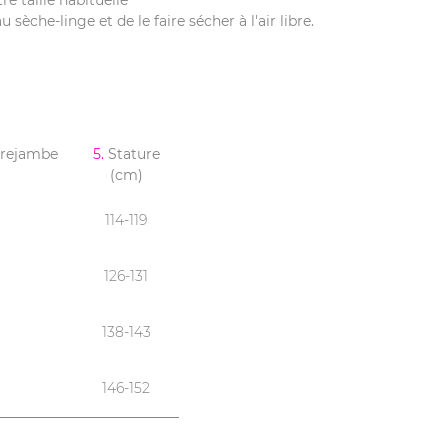
re taille habituelle
èche-linge et de le faire sécher à l'air libre.
trejambe
5.
Stature
(cm)
114-119
126-131
138-143
146-152