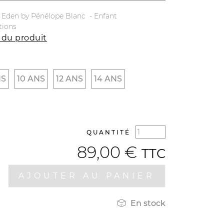
Eden by Pénélope Blanc - Enfant
tions
 du produit
NS
10 ANS
12 ANS
14 ANS
QUANTITÉ
89,00 €
TTC
AJOUTER AU PANIER

En stock