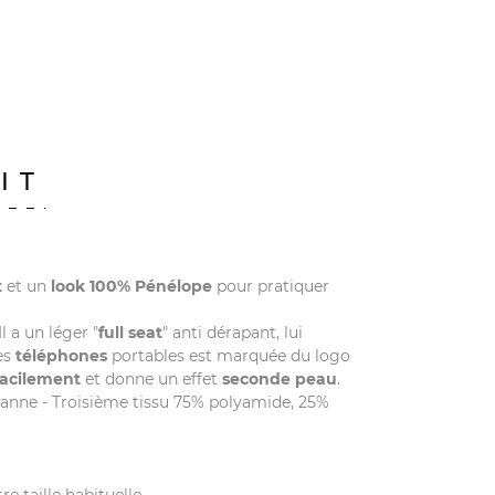
IT
t
et un
look 100% Pénélope
pour pratiquer
 Il a un léger "
full seat
" anti dérapant, lui
es
téléphones
portables est marquée du logo
 facilement
et donne un effet
seconde peau
.
hanne - Troisième tissu 75% polyamide, 25%