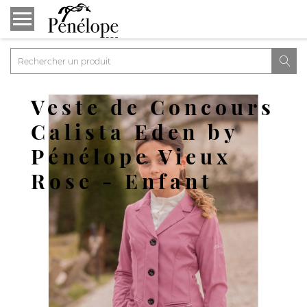

Veste de Concours
Calista Eden by
Pénélope Vieux
Rose - Enfant