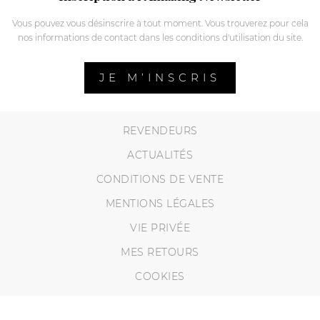
Vous pouvez vous désinscrire à tout moment. Vous trouverez pour cela
nos informations de contact dans les conditions d'utilisation du site.
JE M’INSCRIS
REVENDEURS
ACTUALITÉS
CONDITIONS DE VENTE
MENTIONS LÉGALES
VIE PRIVÉE
MES RETOURS
COOKIES