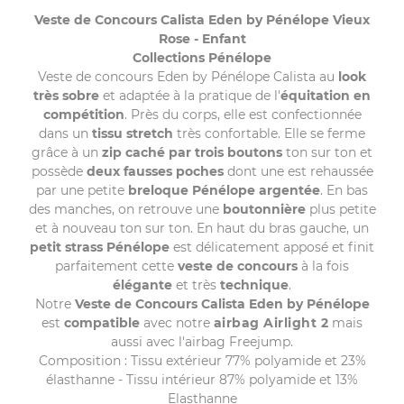
Veste de Concours Calista Eden by Pénélope Vieux
Rose - Enfant
Collections Pénélope
Veste de concours Eden by Pénélope Calista au
look
très sobre
et adaptée à la pratique de l'
équitation en
compétition
. Près du corps, elle est confectionnée
dans un
tissu stretch
très confortable. Elle se ferme
grâce à un
zip caché par trois boutons
ton sur ton et
possède
deux fausses poches
dont une est rehaussée
par une petite
breloque Pénélope
argentée
. En bas
des manches, on retrouve une
boutonnière
plus petite
et à nouveau ton sur ton. En haut du bras gauche, un
petit strass Pénélope
est délicatement apposé et finit
parfaitement cette
veste de concours
à la fois
élégante
et très
technique
.
Notre
Veste de Concours Calista Eden by Pénélope
est
compatible
avec notre
airbag Airlight 2
mais
aussi avec l'airbag Freejump.
Composition : Tissu extérieur 77% polyamide et 23%
élasthanne - Tissu intérieur 87% polyamide et 13%
Elasthanne