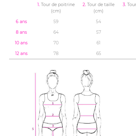
1.
Tour de poitrine
2.
Tour de taille
3
. Tou
(cm)
(cm)
6 ans
59
54
8 ans
64
57
10 ans
70
61
12 ans
78
65