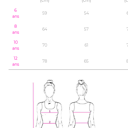
(cm)
(cm)
(
6
59
54
ans
8
64
57
ans
10
70
61
ans
12
78
65
ans