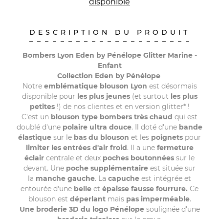
disponible
DESCRIPTION DU PRODUIT
Bombers Lyon Eden by Pénélope Glitter Marine -
Enfant
Collection Eden by Pénélope
Notre
emblématique blouson Lyon
est désormais
disponible pour
les plus jeunes
(et surtout
les plus
petites
!) de nos clientes et en version glitter* !
C'est un
blouson type bombers
très chaud
qui est
doublé d'une
polaire ultra douce
. Il doté d'une
bande
élastique
sur le
bas du blouson
et les
poignets
pour
limiter les entrées d'air froid
.
Il a une
fermeture
éclair
centrale et deux
poches
boutonnées
sur le
devant. Une
poche supplémentaire
est située sur
la
manche gauche
. La
capuche
est intégrée et
entourée d'une
belle
et
épaisse fausse fourrure.
Ce
blouson est
déperlant
mais
pas imperméable
.
Une broderie 3D du logo Pénélope
soulignée d'une