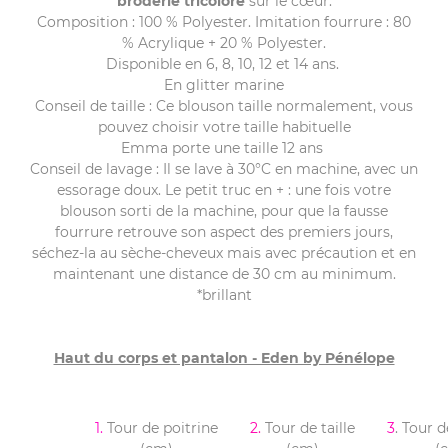
broderie tricolore
sur le cœur.
Composition : 100 % Polyester. Imitation fourrure : 80
% Acrylique + 20 % Polyester.
Disponible en 6, 8, 10, 12 et 14 ans.
En glitter marine
Conseil de taille
: Ce blouson taille normalement, vous
pouvez choisir votre taille habituelle
Emma porte une taille 12 ans
Conseil de lavage
: Il se lave à 30°C en machine, avec un
essorage doux. Le petit truc en + : une fois votre
blouson sorti de la machine, pour que la fausse
fourrure retrouve son aspect des premiers jours,
séchez-la au sèche-cheveux mais avec précaution et en
maintenant une distance de 30 cm au minimum.
*brillant
Haut du corps et pantalon - Eden by Pénélope
1.
Tour de poitrine
2.
Tour de taille
3
. Tour 