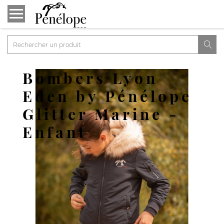

Bombers Lyon
Eden by Pénélope
Glitter Marine -
Enfant