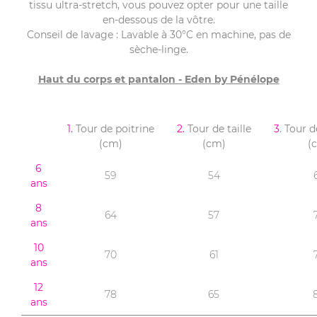
tissu ultra-stretch, vous pouvez opter pour une taille
en-dessous de la vôtre.
Conseil de lavage : Lavable à 30°C en machine, pas de
sèche-linge.
Haut du corps et pantalon - Eden by Pénélope
1.
Tour de poitrine
2.
Tour de taille
3
. Tour 
(cm)
(cm)
(
6
59
54
ans
8
64
57
ans
10
70
61
ans
12
78
65
ans