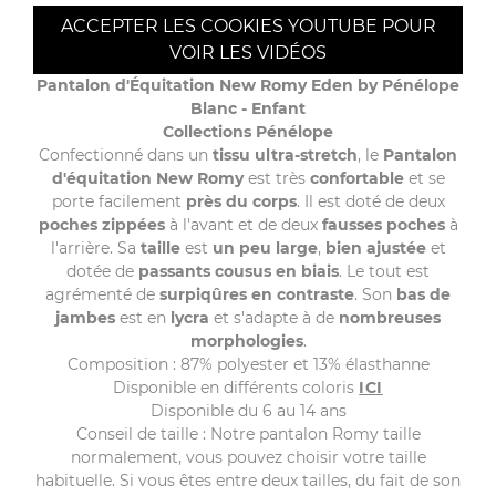
ACCEPTER LES COOKIES YOUTUBE POUR
VOIR LES VIDÉOS
Pantalon d'Équitation New Romy Eden by Pénélope
Blanc - Enfant
Collections Pénélope
Confectionné dans un
tissu ultra-stretch
, le
Pantalon
d'équitation New Romy
est très
confortable
et se
porte facilement
près du corps
. Il est doté de deux
poches zippées
à l'avant et de deux
fausses poches
à
l'arrière. Sa
taille
est
un peu large
,
bien ajustée
et
dotée de
passants cousus en biais
. Le tout est
agrémenté de
surpiqûres en contraste
. Son
bas de
jambes
est en
lycra
et s'adapte à de
nombreuses
morphologies
.
Composition : 87% polyester et 13% élasthanne
Disponible en différents coloris
ICI
Disponible du 6 au 14 ans
Conseil de taille : Notre pantalon Romy taille
normalement, vous pouvez choisir votre taille
habituelle. Si vous êtes entre deux tailles, du fait de son