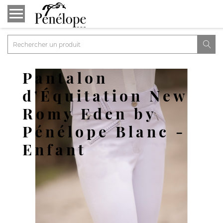

Pantalon
d'Équitation New
Romy Eden by
Pénélope Blanc -
Enfant