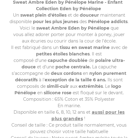
Sweat Ambre Eden by Pénélope Marine - Enfant
Collection Eden by Pénélope
Un
sweat plein d'étoiles
et de
douceur
maintenant
disponible
pour les plus jeunes
des
Pénélope addicts
.
Voici le
sweat Ambre Eden by Pénélope
que
vous allez adorer porter pour monter à poney, jouer
aux écuries ou courir dans la cour de l'école.
Il est fabriqué dans un
tissu en sweat marine
avec de
petites étoiles blanches
.
Il est
composé
d'une
capuche
doublée
de
polaire ultra-
douce
et d'une
poche centrale
.
La capuche
s'accompagne de
deux cordons
en
nylon purement
décoratifs
à l'
exception de la taille 6 ans.
Ils sont
composés de
simili-cuir
aux
extrémités
. Le
logo
Pénélope
en
silicone rose
est floqué sur le devant.
Composition : 65% Coton et 35% Polyester
En marine.
Disponible en taille 6, 8, 10, 12 ans et
aussi pour les
plus grandes
!
Conseil de taille : Ce produit taille normalement, vous
pouvez choisir votre taille habituelle