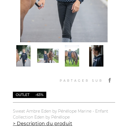
PARTAGER SUR
OUTLET
-63%
Sweat Ambre Eden by Pénélope Marine - Enfant
Collection Eden by Pénélope
> Description du produit