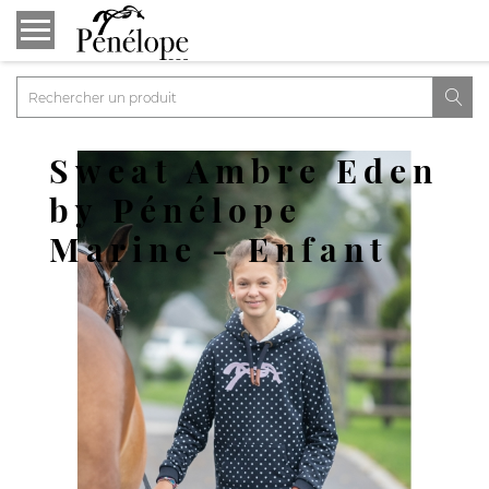

Sweat Ambre Eden
by Pénélope
Marine - Enfant