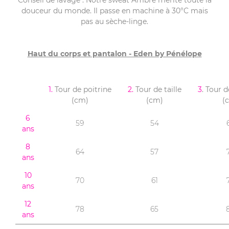
Conseil de lavage : Notre sweat Ambre mérite toute la
douceur du monde. Il passe en machine à 30°C mais
pas au sèche-linge.
Haut du corps et pantalon - Eden by Pénélope
1.
Tour de poitrine
2.
Tour de taille
3
. Tour 
(cm)
(cm)
(
6
59
54
ans
8
64
57
ans
10
70
61
ans
12
78
65
ans