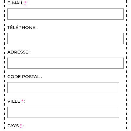
E-MAIL
*
:
TÉLÉPHONE :
ADRESSE :
CODE POSTAL :
VILLE
*
:
PAYS
*
: