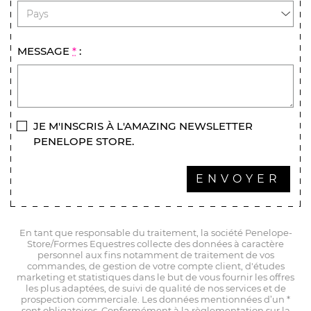
MESSAGE
*
:
JE M'INSCRIS À L'AMAZING NEWSLETTER
PENELOPE STORE.
ENVOYER
En tant que responsable du traitement, la société Penelope-
Store/Formes Equestres collecte des données à caractère
personnel aux fins notamment de traitement de vos
commandes, de gestion de votre compte client, d'études
marketing et statistiques dans le but de vous fournir les offres
les plus adaptées, de suivi de qualité de nos services et de
prospection commerciale. Les données mentionnées d’un *
sont obligatoires. Conformément à la règlementation sur la